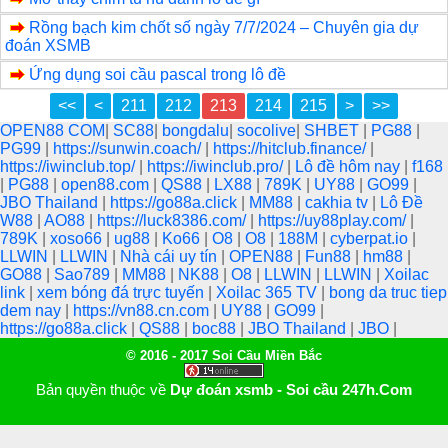
Rồng bạch kim chốt số ngày 7/7/2024 – Chuyên gia dự
đoán XSMB
Ứng dụng soi cầu pascal trong lô đề
<<
<
211
212
213
214
215
>
>>
OPEN88 COM
|
SC88
|
bongdalu
|
socolive
|
SHBET
|
PG88
|
PG99
|
https://sunwin.coach/
|
https://hitclub.finance/
|
https://iwinclub.top/
|
https://iwinclub.pro/
|
Lô đề hôm nay
|
f168
|
PG88
|
open88.com
|
QS88
|
LX88
|
789K
|
UY88
|
GO99
|
JBO Thailand
|
https://go88a.click
|
MM88
|
cakhia tv
|
Lô Đề
W88
|
AO88
|
https://luck8386.com/
|
https://uy88play.com/
|
789K
|
xoso66
|
ug88
|
Ko66
|
O8
|
O8
|
188M
|
cyberpat.io
|
LLWIN
|
LLWIN
|
Nhà cái uy tín
|
OPEN88
|
Fun88
|
hm88
|
GO88
|
Sao789
|
MM88
|
NK88
|
O8
|
LLWIN
|
LLWIN
|
Xoilac
link
|
xem bóng đá trực tuyến
|
Xoilac 365 TV
|
bong da truc tiep
dem nay
|
https://vn88.cn.com
|
UY88
|
GO99
|
https://go88a.click
|
QS88
|
boc88
|
JBO Thailand
|
JBO
|
© 2016 - 2017 Soi Cầu Miền Bắc
Bản quyền thuộc về
Dự đoán xsmb - Soi cầu 247h.Com