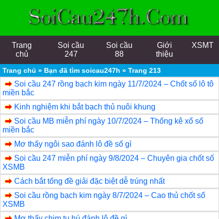
Trang
Soi cầu
Soi cầu
Giới
XSMT
chủ
247
88
thiệu
Trang chủ
»
Bạn đã tìm soicau247h
»
Trang 213
Soi cầu 247 rồng bạch kim ngày 11/7/2024 – Chốt số lô tô
miền bắc
Kinh nghiệm khi bắt bạch thủ nuôi khung
Soi cầu MB miễn phí ngày 10/7/2024 – Thống kê xổ số
miền bắc
Mơ thấy ngôi sao đánh lô đề số gì
Soi cầu 247 miễn phí ngày 9/8/2024 – Chuyên gia chốt số
XSMB
Cách bắt tổng đề giải đặc biệt dễ trúng nhất
Soi cầu rồng bạch kim ngày 8/7/2024 – Cao thủ chốt số
XSMB
Mơ thấy chim tu hú đánh lô đề gì