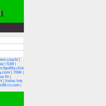
unwin.coach/
|
nay
|
f168
|
ps://go88a.click
ay.com/
|
789K
|
uy tín
|
IN
|
Xoilac link
/vn88.cn.com
|