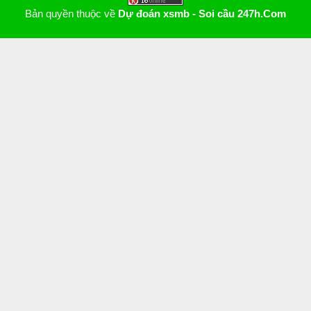
Bản quyền thuộc về
Dự đoán xsmb - Soi cầu 247h.Com