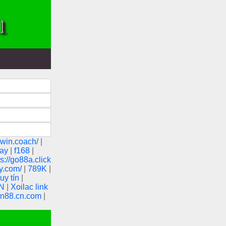
unwin.coach/
|
nay
|
f168
|
ps://go88a.click
ay.com/
|
789K
|
uy tín
|
IN
|
Xoilac link
/vn88.cn.com
|