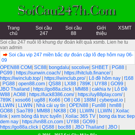
Trang
Soi cầu
Soi cầu
Giới
XSMT
chủ
247
88
thiệu
Soi cầu 247 nuôi lô khung dự đoán kết quả xsmb. Lien he tu
van admin
Soi cầu vip 247 miền bắc dự đoán cặp lô đẹp hôm nay 06-
09
OPEN88 COM
|
SC88
|
bongdalu
|
socolive
|
SHBET
|
PG88
|
PG99
|
https://sunwin.coach/
|
https://hitclub.finance/
|
https://iwinclub.top/
|
https://iwinclub.pro/
|
Lô đề hôm nay
|
f168
|
PG88
|
open88.com
|
QS88
|
LX88
|
789K
|
UY88
|
GO99
|
JBO Thailand
|
https://go88a.click
|
MM88
|
cakhia tv
|
Lô Đề
W88
|
AO88
|
https://luck8386.com/
|
https://uy88play.com/
|
789K
|
xoso66
|
ug88
|
Ko66
|
O8
|
O8
|
188M
|
cyberpat.io
|
LLWIN
|
LLWIN
|
Nhà cái uy tín
|
OPEN88
|
Fun88
|
hm88
|
GO88
|
Sao789
|
MM88
|
NK88
|
O8
|
LLWIN
|
LLWIN
|
Xoilac
link
|
xem bóng đá trực tuyến
|
Xoilac 365 TV
|
bong da truc tiep
dem nay
|
https://vn88.cn.com
|
UY88
|
GO99
|
https://go88a.click
|
QS88
|
boc88
|
JBO Thailand
|
JBO
|