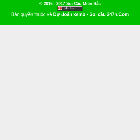
© 2016 - 2017 Soi Cầu Miền Bắc
Bản quyền thuộc về
Dự đoán xsmb - Soi cầu 247h.Com