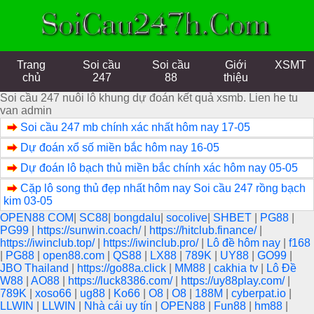
Trang
Soi cầu
Soi cầu
Giới
XSMT
chủ
247
88
thiệu
Soi cầu 247 nuôi lô khung dự đoán kết quả xsmb. Lien he tu
van admin
Soi cầu 247 mb chính xác nhất hôm nay 17-05
Dự đoán xổ số miền bắc hôm nay 16-05
Dự đoán lô bạch thủ miền bắc chính xác hôm nay 05-05
Cặp lô song thủ đẹp nhất hôm nay Soi cầu 247 rồng bạch
kim 03-05
OPEN88 COM
|
SC88
|
bongdalu
|
socolive
|
SHBET
|
PG88
|
PG99
|
https://sunwin.coach/
|
https://hitclub.finance/
|
https://iwinclub.top/
|
https://iwinclub.pro/
|
Lô đề hôm nay
|
f168
|
PG88
|
open88.com
|
QS88
|
LX88
|
789K
|
UY88
|
GO99
|
JBO Thailand
|
https://go88a.click
|
MM88
|
cakhia tv
|
Lô Đề
W88
|
AO88
|
https://luck8386.com/
|
https://uy88play.com/
|
789K
|
xoso66
|
ug88
|
Ko66
|
O8
|
O8
|
188M
|
cyberpat.io
|
LLWIN
|
LLWIN
|
Nhà cái uy tín
|
OPEN88
|
Fun88
|
hm88
|