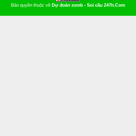
Bản quyền thuộc về
Dự đoán xsmb - Soi cầu 247h.Com