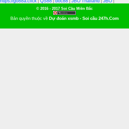
https://go88a.click
|
QS88
|
boc88
|
JBO Thailand
|
JBO
|
© 2016 - 2017 Soi Cầu Miền Bắc
Bản quyền thuộc về
Dự đoán xsmb - Soi cầu 247h.Com