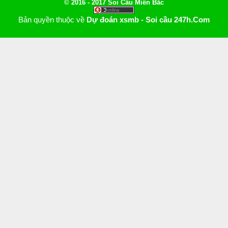
© 2016 - 2017 Soi Cầu Miền Bắc
Bản quyền thuộc về
Dự đoán xsmb - Soi cầu 247h.Com