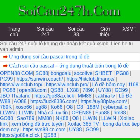
Trang
Soi cầu
Soi cầu
Giới
XSMT
chủ
247
88
thiệu
Soi cầu 247 nuôi lô khung dự đoán kết quả xsmb. Lien he tu
van admin
Ứng dụng soi cầu pascal trong lô đề
Cách soi cầu pascal – ứng dụng thuật toán trong lô đề
OPEN88 COM
|
SC88
|
bongdalu
|
socolive
|
SHBET
|
PG88
|
PG99
|
https://sunwin.coach/
|
https://hitclub.finance/
|
https://iwinclub.top/
|
https://iwinclub.pro/
|
Lô đề hôm nay
|
f168
|
PG88
|
open88.com
|
QS88
|
LX88
|
789K
|
UY88
|
GO99
|
JBO Thailand
|
https://go88a.click
|
MM88
|
cakhia tv
|
Lô Đề
W88
|
AO88
|
https://luck8386.com/
|
https://uy88play.com/
|
789K
|
xoso66
|
ug88
|
Ko66
|
O8
|
O8
|
188M
|
cyberpat.io
|
LLWIN
|
LLWIN
|
Nhà cái uy tín
|
OPEN88
|
Fun88
|
hm88
|
GO88
|
Sao789
|
MM88
|
NK88
|
O8
|
LLWIN
|
LLWIN
|
Xoilac
link
|
xem bóng đá trực tuyến
|
Xoilac 365 TV
|
bong da truc tiep
dem nay
|
https://vn88.cn.com
|
UY88
|
GO99
|
https://go88a.click
|
QS88
|