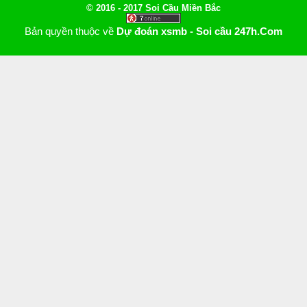
© 2016 - 2017 Soi Cầu Miền Bắc
Bản quyền thuộc về
Dự đoán xsmb - Soi cầu 247h.Com