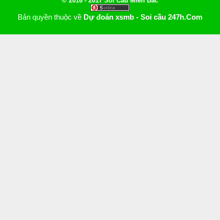
© 2016 - 2017 Soi Cầu Miền Bắc
Bản quyền thuộc về
Dự đoán xsmb - Soi cầu 247h.Com