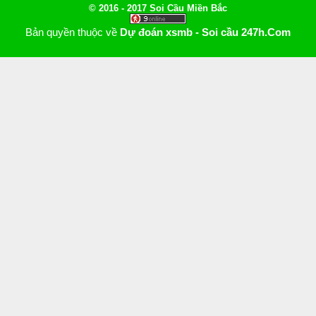
© 2016 - 2017 Soi Cầu Miền Bắc
Bản quyền thuộc về
Dự đoán xsmb - Soi cầu 247h.Com