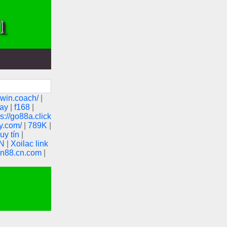
unwin.coach/
|
nay
|
f168
|
ps://go88a.click
ay.com/
|
789K
|
uy tín
|
IN
|
Xoilac link
/vn88.cn.com
|