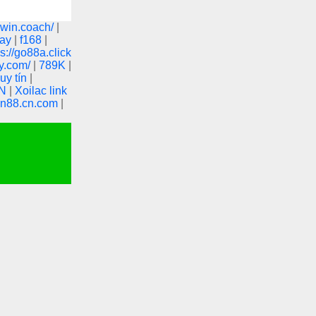
unwin.coach/
|
nay
|
f168
|
ps://go88a.click
ay.com/
|
789K
|
uy tín
|
IN
|
Xoilac link
/vn88.cn.com
|