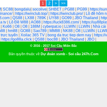
1
2
>
>>
M
|
SC88
|
bongdalu
|
socolive
|
SHBET
|
PG88
|
PG99
|
https://s
.finance/
|
https://iwinclub.top/
|
https://iwinclub.pro/
|
Lô đề hôm 
8.com
|
QS88
|
LX88
|
789K
|
UY88
|
GO99
|
JBO Thailand
|
htt
ia tv
|
Lô Đề W88
|
AO88
|
https://luck8386.com/
|
https://uy88pl
8
|
Ko66
|
O8
|
O8
|
188M
|
cyberpat.io
|
LLWIN
|
LLWIN
|
Nhà cái 
n88
|
hm88
|
GO88
|
Sao789
|
MM88
|
NK88
|
O8
|
LLWIN
|
LLW
 trực tuyến
|
Xoilac 365 TV
|
bong da truc tiep dem nay
|
https:/
|
https://go88a.click
|
QS88
|
boc88
|
JBO Thailand
|
JBO
|
© 2016 - 2017 Soi Cầu Miền Bắc
Bản quyền thuộc về
Dự đoán xsmb - Soi cầu 247h.Com