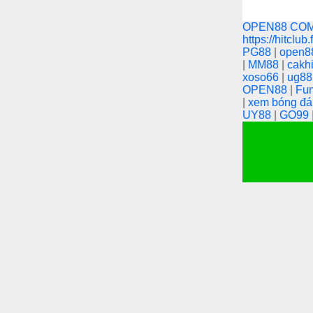
OPEN88 CO
https://hitclub
PG88
|
open8
|
MM88
|
cakh
xoso66
|
ug8
OPEN88
|
Fu
|
xem bóng đá
UY88
|
GO99