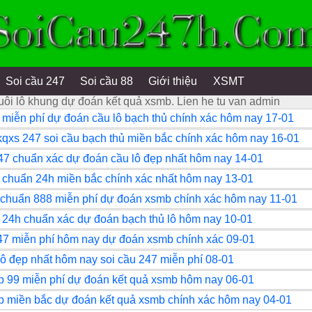
Soi cầu 247
Soi cầu 88
Giới thiệu
XSMT
uôi lô khung dự đoán kết quả xsmb. Lien he tu van admin
ô miễn phí dự đoán cầu lô bạch thủ chính xác hôm nay 17-01
qxs 247 soi cầu bạch thủ miền bắc chính xác hôm nay 16-01
47 chuẩn xác dự đoán cầu lô đẹp nhất hôm nay 14-01
ô chuẩn 24h miền bắc chính xác nhất hôm nay 13-01
ô chuẩn 888 miễn phí dự đoán xsmb chính xác hôm nay 11-01
ô 24h chuẩn xác dự đoán bạch thủ lô hôm nay 10-01
47 miễn phí hôm nay dự đoán xsmb chính xác 09-01
lô đẹp nhất hôm nay soi cầu 247 miễn phí 08-01
p 99 miễn phí dự đoán kết quả xsmb hôm nay 06-01
p miền bắc dự đoán kết quả xsmb chính xác hôm nay 04-01