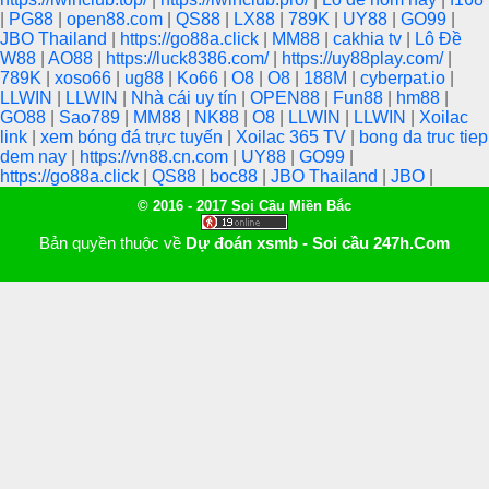
|
PG88
|
open88.com
|
QS88
|
LX88
|
789K
|
UY88
|
GO99
|
JBO Thailand
|
https://go88a.click
|
MM88
|
cakhia tv
|
Lô Đề
W88
|
AO88
|
https://luck8386.com/
|
https://uy88play.com/
|
789K
|
xoso66
|
ug88
|
Ko66
|
O8
|
O8
|
188M
|
cyberpat.io
|
LLWIN
|
LLWIN
|
Nhà cái uy tín
|
OPEN88
|
Fun88
|
hm88
|
GO88
|
Sao789
|
MM88
|
NK88
|
O8
|
LLWIN
|
LLWIN
|
Xoilac
link
|
xem bóng đá trực tuyến
|
Xoilac 365 TV
|
bong da truc tiep
dem nay
|
https://vn88.cn.com
|
UY88
|
GO99
|
https://go88a.click
|
QS88
|
boc88
|
JBO Thailand
|
JBO
|
© 2016 - 2017 Soi Cầu Miền Bắc
Bản quyền thuộc về
Dự đoán xsmb - Soi cầu 247h.Com