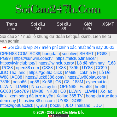
Trang
Soi cầu
Soi cầu
Giới
XSMT
chủ
247
88
thiệu
Soi cầu 247 nuôi lô khung dự đoán kết quả xsmb. Lien he tu
van admin
Soi cầu lô vip 247 miễn phí chính xác nhất hôm nay 30-03
OPEN88 COM
|
SC88
|
bongdalu
|
socolive
|
SHBET
|
PG88
|
PG99
|
https://sunwin.coach/
|
https://hitclub.finance/
|
https://iwinclub.top/
|
https://iwinclub.pro/
|
Lô đề hôm nay
|
f168
|
PG88
|
open88.com
|
QS88
|
LX88
|
789K
|
UY88
|
GO99
|
JBO Thailand
|
https://go88a.click
|
MM88
|
cakhia tv
|
Lô Đề
W88
|
AO88
|
https://luck8386.com/
|
https://uy88play.com/
|
789K
|
xoso66
|
ug88
|
Ko66
|
O8
|
O8
|
188M
|
cyberpat.io
|
LLWIN
|
LLWIN
|
Nhà cái uy tín
|
OPEN88
|
Fun88
|
hm88
|
GO88
|
Sao789
|
MM88
|
NK88
|
O8
|
LLWIN
|
LLWIN
|
Xoilac
link
|
xem bóng đá trực tuyến
|
Xoilac 365 TV
|
bong da truc tiep
dem nay
|
https://vn88.cn.com
|
UY88
|
GO99
|
https://go88a.click
|
QS88
|
boc88
|
JBO Thailand
|
JBO
|
© 2016 - 2017 Soi Cầu Miền Bắc