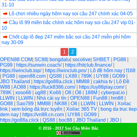
31-10
Lô chơi nhiều ngày hôm nay soi cầu 247 chính xác 04-05
Cầu lô 99 miền bắc chính xác hôm nay soi cầu 247 vip 01-
10
Chốt cặp lô đẹp 247 miền bắc soi cầu 247 miễn phí hôm
nay 30-09
1
2
OPEN88 COM
|
SC88
|
bongdalu
|
socolive
|
SHBET
|
PG88
|
PG99
|
https://sunwin.coach/
|
https://hitclub.finance/
|
https://iwinclub.top/
|
https://iwinclub.pro/
|
Lô đề hôm nay
|
f168
|
PG88
|
open88.com
|
QS88
|
LX88
|
789K
|
UY88
|
GO99
|
JBO Thailand
|
https://go88a.click
|
MM88
|
cakhia tv
|
Lô Đề
W88
|
AO88
|
https://luck8386.com/
|
https://uy88play.com/
|
789K
|
xoso66
|
ug88
|
Ko66
|
O8
|
O8
|
188M
|
cyberpat.io
|
LLWIN
|
LLWIN
|
Nhà cái uy tín
|
OPEN88
|
Fun88
|
hm88
|
GO88
|
Sao789
|
MM88
|
NK88
|
O8
|
LLWIN
|
LLWIN
|
Xoilac
link
|
xem bóng đá trực tuyến
|
Xoilac 365 TV
|
bong da truc tiep
dem nay
|
https://vn88.cn.com
|
UY88
|
GO99
|
https://go88a.click
|
QS88
|
boc88
|
JBO Thailand
|
JBO
|
© 2016 - 2017 Soi Cầu Miền Bắc