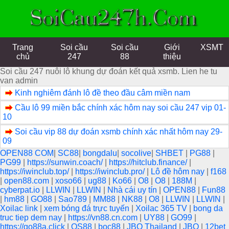
Trang
Soi cầu
Soi cầu
Giới
XSMT
chủ
247
88
thiệu
Soi cầu 247 nuôi lô khung dự đoán kết quả xsmb. Lien he tu
van admin
Kinh nghiêm đánh lô đề theo đầu câm miền nam
Cầu lô 99 miền bắc chính xác hôm nay soi cầu 247 vip 01-
10
Soi cầu vip 88 dự đoán xsmb chính xác nhất hôm nay 29-
09
OPEN88 COM
|
SC88
|
bongdalu
|
socolive
|
SHBET
|
PG88
|
PG99
|
https://sunwin.coach/
|
https://hitclub.finance/
|
https://iwinclub.top/
|
https://iwinclub.pro/
|
Lô đề hôm nay
|
f168
|
open88.com
|
xoso66
|
ug88
|
Ko66
|
O8
|
O8
|
188M
|
cyberpat.io
|
LLWIN
|
LLWIN
|
Nhà cái uy tín
|
OPEN88
|
Fun88
|
hm88
|
GO88
|
Sao789
|
MM88
|
NK88
|
O8
|
LLWIN
|
LLWIN
|
Xoilac link
|
xem bóng đá trực tuyến
|
Xoilac 365 TV
|
bong da
truc tiep dem nay
|
https://vn88.cn.com
|
UY88
|
GO99
|
https://go88a.click
|
QS88
|
boc88
|
JBO Thailand
|
JBO
|
12bet