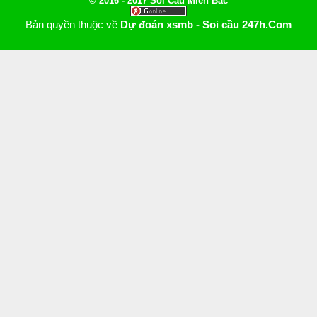
© 2016 - 2017 Soi Cầu Miền Bắc
Bản quyền thuộc về
Dự đoán xsmb - Soi cầu 247h.Com