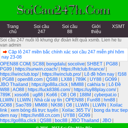
Trang
Soi cầu
Soi cầu
Giới
XSMT
chủ
247
88
thiệu
Soi cầu 247 nuôi lô khung dự đoán kết quả xsmb. Lien he tu
van admin
Cặp lô 247 miền bắc chính xác soi cầu 247 miễn phí hôm
nay 23-08
OPEN88 COM
|
SC88
|
bongdalu
|
socolive
|
SHBET
|
PG88
|
PG99
|
https://sunwin.coach/
|
https://hitclub.finance/
|
https://iwinclub.top/
|
https://iwinclub.pro/
|
Lô đề hôm nay
|
f168
|
PG88
|
open88.com
|
QS88
|
LX88
|
789K
|
UY88
|
GO99
|
JBO Thailand
|
https://go88a.click
|
MM88
|
cakhia tv
|
Lô Đề
W88
|
AO88
|
https://luck8386.com/
|
https://uy88play.com/
|
789K
|
xoso66
|
ug88
|
Ko66
|
O8
|
O8
|
188M
|
cyberpat.io
|
LLWIN
|
LLWIN
|
Nhà cái uy tín
|
OPEN88
|
Fun88
|
hm88
|
GO88
|
Sao789
|
MM88
|
NK88
|
O8
|
LLWIN
|
LLWIN
|
Xoilac
link
|
xem bóng đá trực tuyến
|
Xoilac 365 TV
|
bong da truc tiep
dem nay
|
https://vn88.cn.com
|
UY88
|
GO99
|
https://go88a.click
|
QS88
|
boc88
|
JBO Thailand
|
JBO
|