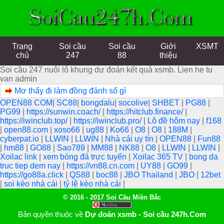
Trang
Soi cầu
Soi cầu
Giới
XSMT
chủ
247
88
thiệu
Soi cầu 247 nuôi lô khung dự đoán kết quả xsmb. Lien he tu
van admin
Mơ thấy đi làm đồng đánh số gì
OPEN88 COM
|
SC88
|
bongdalu
|
socolive
|
SHBET
|
PG88
|
PG99
|
https://sunwin.coach/
|
https://hitclub.finance/
|
https://iwinclub.top/
|
https://iwinclub.pro/
|
Lô đề hôm nay
|
f168
|
open88.com
|
xoso66
|
ug88
|
Ko66
|
O8
|
O8
|
188M
|
cyberpat.io
|
LLWIN
|
LLWIN
|
Nhà cái uy tín
|
OPEN88
|
Fun88
|
hm88
|
GO88
|
Sao789
|
MM88
|
NK88
|
O8
|
LLWIN
|
LLWIN
|
Xoilac link
|
xem bóng đá trực tuyến
|
Xoilac 365 TV
|
bong da
truc tiep dem nay
|
https://vn88.cn.com
|
UY88
|
GO99
|
https://go88a.click
|
QS88
|
boc88
|
JBO Thailand
|
JBO
|
12bet
|
soi kèo nhà cái
|
tỷ lệ kèo nhà cái
|
© 2016 - 2017 Soi Cầu Miền Bắc
Bản quyền thuộc về
Dự đoán xsmb - Soi cầu 247h.Com