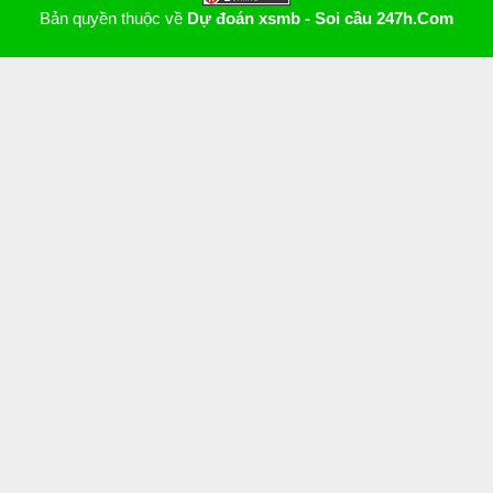
Bản quyền thuộc về
Dự đoán xsmb - Soi cầu 247h.Com