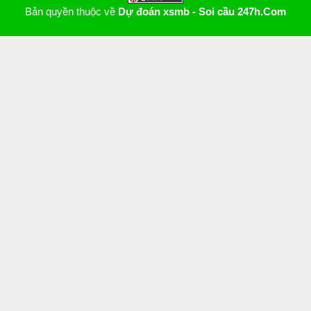
Bản quyền thuộc về
Dự đoán xsmb - Soi cầu 247h.Com