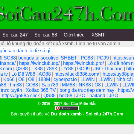
Soi cầu 247
Soi cầu 88
Giới thiệu
XSMT
uôi lô khung dự đoán kết quả xsmb. Lien he tu van admin
gôi sao đánh lô đề số gì
M
|
SC88
|
bongdalu
|
socolive
|
SHBET
|
PG88
|
PG99
|
https://s
.finance/
|
https://iwinclub.top/
|
https://iwinclub.pro/
|
Lô đề hôm 
8.com
|
QS88
|
LX88
|
789K
|
UY88
|
GO99
|
JBO Thailand
|
htt
ia tv
|
Lô Đề W88
|
AO88
|
https://luck8386.com/
|
https://uy88pl
8
|
Ko66
|
O8
|
O8
|
188M
|
cyberpat.io
|
LLWIN
|
LLWIN
|
Nhà cái 
n88
|
hm88
|
GO88
|
Sao789
|
MM88
|
NK88
|
O8
|
LLWIN
|
LLW
 trực tuyến
|
Xoilac 365 TV
|
bong da truc tiep dem nay
|
https:/
|
https://go88a.click
|
QS88
|
boc88
|
JBO Thailand
|
JBO
|
© 2016 - 2017 Soi Cầu Miền Bắc
Bản quyền thuộc về
Dự đoán xsmb - Soi cầu 247h.Com