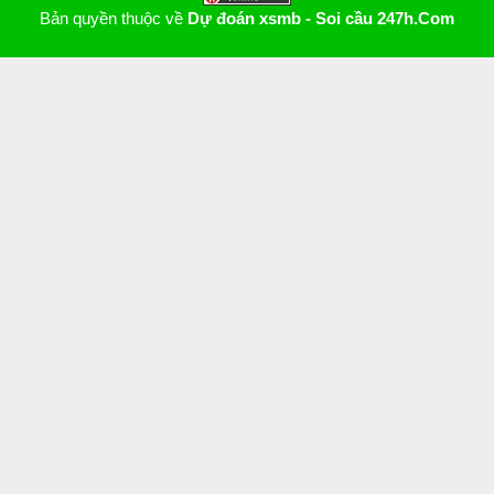
Bản quyền thuộc về
Dự đoán xsmb - Soi cầu 247h.Com