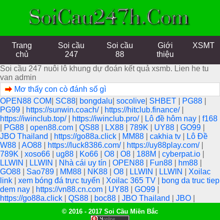
Trang
Soi cầu
Soi cầu
Giới
XSMT
chủ
247
88
thiệu
Soi cầu 247 nuôi lô khung dự đoán kết quả xsmb. Lien he tu
van admin
Mơ thấy con cò đánh số gì
OPEN88 COM
|
SC88
|
bongdalu
|
socolive
|
SHBET
|
PG88
|
PG99
|
https://sunwin.coach/
|
https://hitclub.finance/
|
https://iwinclub.top/
|
https://iwinclub.pro/
|
Lô đề hôm nay
|
f168
|
PG88
|
open88.com
|
QS88
|
LX88
|
789K
|
UY88
|
GO99
|
JBO Thailand
|
https://go88a.click
|
MM88
|
cakhia tv
|
Lô Đề
W88
|
AO88
|
https://luck8386.com/
|
https://uy88play.com/
|
789K
|
xoso66
|
ug88
|
Ko66
|
O8
|
O8
|
188M
|
cyberpat.io
|
LLWIN
|
LLWIN
|
Nhà cái uy tín
|
OPEN88
|
Fun88
|
hm88
|
GO88
|
Sao789
|
MM88
|
NK88
|
O8
|
LLWIN
|
LLWIN
|
Xoilac
link
|
xem bóng đá trực tuyến
|
Xoilac 365 TV
|
bong da truc tiep
dem nay
|
https://vn88.cn.com
|
UY88
|
GO99
|
https://go88a.click
|
QS88
|
boc88
|
JBO Thailand
|
JBO
|
© 2016 - 2017 Soi Cầu Miền Bắc