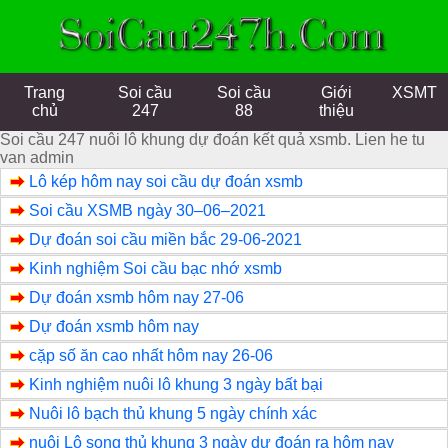
Trang
Soi cầu
Soi cầu
Giới
XSMT
chủ
247
88
thiệu
Soi cầu 247 nuôi lô khung dự đoán kết quả xsmb. Lien he tu
van admin
Lô kép hôm nay soi cầu dự đoán xsmb
Soi cầu XSMB ngày 30–06–2021
Dự đoán soi cầu miền bắc 29-06-2021
Kinh nghiệm Soi cầu bạc nhớ xsmb
Dự đoán xsmb hôm nay 27-06
Dự đoán xsmb hôm nay
cặp số ăn cao nhất hôm nay 26-06
Kinh nghiệm nuôi lô khung 3 ngày bất bại
Nuôi lô bạch thủ khung 5 ngày chính xác
nuôi Lô song thủ khung 3 ngày dự đoán ra hôm nay