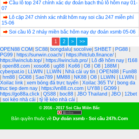
Cầu lô top 247 chính xác dự đoán bạch thủ lô hôm nay 01-
07
Lô cặp 247 chính xác nhất hôm nay soi cầu 247 miễn phí
15-06
Soi cầu lô 2 nháy miền bắc hôm nay dự đoán xsmb 05-06
1
2
>
>>
OPEN88 COM
|
SC88
|
bongdalu
|
socolive
|
SHBET
|
PG88
|
PG99
|
https://sunwin.coach/
|
https://hitclub.finance/
|
https://iwinclub.top/
|
https://iwinclub.pro/
|
Lô đề hôm nay
|
f168
|
open88.com
|
xoso66
|
ug88
|
Ko66
|
O8
|
O8
|
188M
|
cyberpat.io
|
LLWIN
|
LLWIN
|
Nhà cái uy tín
|
OPEN88
|
Fun88
|
hm88
|
GO88
|
Sao789
|
MM88
|
NK88
|
O8
|
LLWIN
|
LLWIN
|
Xoilac link
|
xem bóng đá trực tuyến
|
Xoilac 365 TV
|
bong da
truc tiep dem nay
|
https://vn88.cn.com
|
UY88
|
GO99
|
https://go88a.click
|
QS88
|
boc88
|
JBO Thailand
|
JBO
|
12bet
|
soi kèo nhà cái
|
tỷ lệ kèo nhà cái
|
© 2016 - 2017 Soi Cầu Miền Bắc
Bản quyền thuộc về
Dự đoán xsmb - Soi cầu 247h.Com