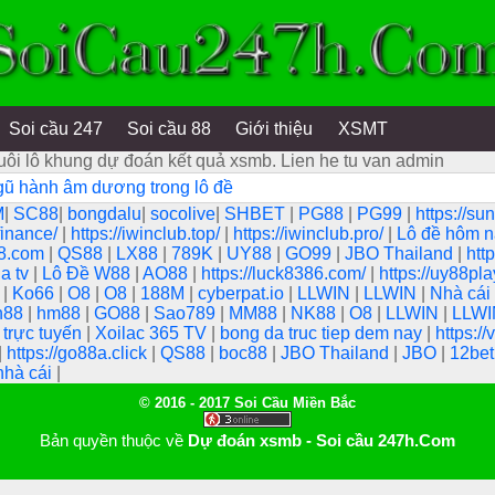
Soi cầu 247
Soi cầu 88
Giới thiệu
XSMT
uôi lô khung dự đoán kết quả xsmb. Lien he tu van admin
gũ hành âm dương trong lô đề
M
|
SC88
|
bongdalu
|
socolive
|
SHBET
|
PG88
|
PG99
|
https://s
.finance/
|
https://iwinclub.top/
|
https://iwinclub.pro/
|
Lô đề hôm 
8.com
|
QS88
|
LX88
|
789K
|
UY88
|
GO99
|
JBO Thailand
|
htt
ia tv
|
Lô Đề W88
|
AO88
|
https://luck8386.com/
|
https://uy88pl
8
|
Ko66
|
O8
|
O8
|
188M
|
cyberpat.io
|
LLWIN
|
LLWIN
|
Nhà cái 
n88
|
hm88
|
GO88
|
Sao789
|
MM88
|
NK88
|
O8
|
LLWIN
|
LLW
 trực tuyến
|
Xoilac 365 TV
|
bong da truc tiep dem nay
|
https:/
|
https://go88a.click
|
QS88
|
boc88
|
JBO Thailand
|
JBO
|
12be
 nhà cái
|
© 2016 - 2017 Soi Cầu Miền Bắc
Bản quyền thuộc về
Dự đoán xsmb - Soi cầu 247h.Com