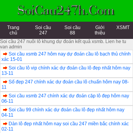
Trang
Soi cầu
Soi cầu
Giới
XSMT
chủ
247
88
thiệu
Soi cầu 247 nuôi lô khung dự đoán kết quả xsmb. Lien he tu
van admin
Soi cầu xsmb 247 hôm nay dự đoán cầu lô bạch thủ chính
xác 15-01
Soi cầu lô vip chính xác dự đoán cầu lô đẹp nhất hôm nay
13-11
Số đẹp 247 chính xác dự đoán cầu lô chuẩn hôm nay 08-
11
Soi cầu xsmb 247 chính xác dự đoán cặp lô đẹp hôm nay
06-11
Soi cầu 99 chính xác dự đoán cầu lô đẹp nhất hôm nay
04-11
Dàn lô đẹp nhất hôm nay soi cầu 247 miền bắc chính xác
02-11