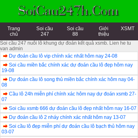
Trang
Soi cầu
Soi cầu
Giới
XSMT
chủ
247
88
thiệu
Soi cầu 247 nuôi lô khung dự đoán kết quả xsmb. Lien he tu
van admin
Dự đoán cầu lô vip chính xác nhất hôm nay 24-08
Soi cầu miền bắc chính xác dự đoán cầu lô đẹp hôm nay
19-08
Dự đoán cầu lô song thủ miền bắc chính xác hôm nay 04-
08
Cầu lô 24h miễn phí chính xác hôm nay dự đoán xsmb 27-
07
Soi cầu xsmb 666 dự đoán cầu lô đẹp nhất hôm nay 16-07
Dự đoán cầu lô 2 nháy chính xác nhất hôm nay 13-07
Soi cầu lô đẹp miễn phí dự đoán cầu lô bạch thủ hôm nay
03-07