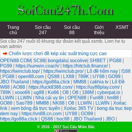
Trang
Soi cầu
Soi cầu
Giới
XSMT
chủ
247
88
thiệu
Soi cầu 247 nuôi lô khung dự đoán kết quả xsmb. Lien he tu
van admin
Chiến lược chơi đề kép xác suất trúng cực cao
OPEN88 COM
|
SC88
|
bongdalu
|
socolive
|
SHBET
|
PG88
|
PG99
|
https://sunwin.coach/
|
https://hitclub.finance/
|
https://iwinclub.top/
|
https://iwinclub.pro/
|
Lô đề hôm nay
|
f168
|
PG88
|
open88.com
|
QS88
|
LX88
|
789K
|
UY88
|
GO99
|
JBO Thailand
|
https://go88a.click
|
MM88
|
cakhia tv
|
Lô Đề
W88
|
AO88
|
https://luck8386.com/
|
https://uy88play.com/
|
789K
|
xoso66
|
ug88
|
Ko66
|
O8
|
O8
|
188M
|
cyberpat.io
|
LLWIN
|
LLWIN
|
Nhà cái uy tín
|
OPEN88
|
Fun88
|
hm88
|
GO88
|
Sao789
|
MM88
|
NK88
|
O8
|
LLWIN
|
LLWIN
|
Xoilac
link
|
xem bóng đá trực tuyến
|
Xoilac 365 TV
|
bong da truc tiep
dem nay
|
https://vn88.cn.com
|
UY88
|
GO99
|
https://go88a.click
|
QS88
|
boc88
|
JBO Thailand
|
JBO
|
© 2016 - 2017 Soi Cầu Miền Bắc