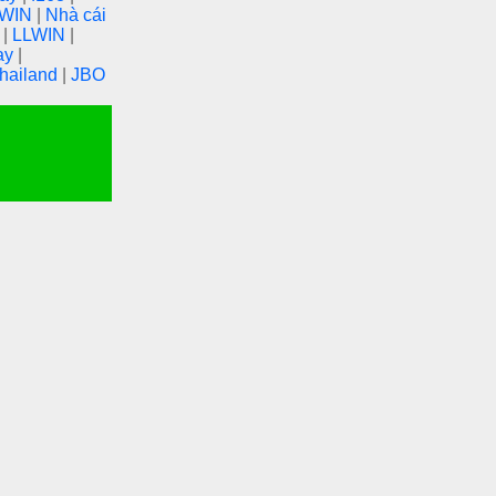
LWIN
|
Nhà cái
N
|
LLWIN
|
nay
|
hailand
|
JBO