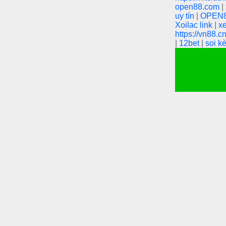
open88.com
|
uy tín
|
OPEN
Xoilac link
|
x
https://vn88.
|
12bet
|
soi k