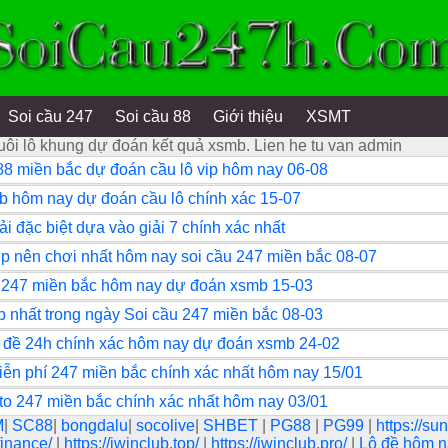
Soi cầu 247
Soi cầu 88
Giới thiệu
XSMT
uôi lô khung dự đoán kết quả xsmb. Lien he tu van admin
88 miền bắc dự đoán cầu lô vip hôm nay 06-08
b hôm nay dự đoán cầu lô chính xác 15-07
ải đặc biệt dựa vào giải 7 chính xác nhất
ẹp nên chơi nhất hôm nay soi cầu 247 miền bắc 08-07
 247 miền bắc hôm nay dự đoán xsmb 15-03
p nhất trong ngày Soi cầu 247 miền bắc 08-03
ô đề 24h chính xác hôm nay dự đoán xsmb 24-02
iễn phí 247 miền bắc chính xác nhất hôm nay 15/01
oto 247 miền bắc chính xác nhất hôm nay 03/01
M
|
SC88
|
bongdalu
|
socolive
|
SHBET
|
PG88
|
PG99
|
https://s
.finance/
|
https://iwinclub.top/
|
https://iwinclub.pro/
|
Lô đề hôm 