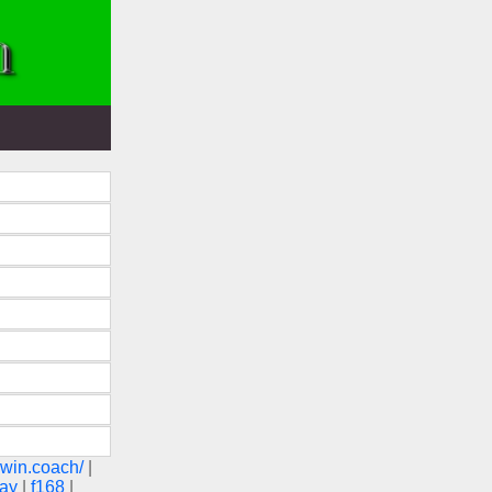
unwin.coach/
|
nay
|
f168
|