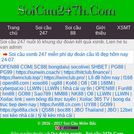
Trang
Soi cầu
Soi cầu
Giới
XSMT
chủ
247
88
thiệu
Soi cầu 247 nuôi lô khung dự đoán kết quả xsmb. Lien he tu
van admin
Soi cầu xsmb 247 miễn phí dự đoán cầu lô đẹp hôm nay
24-07
OPEN88 COM
|
SC88
|
bongdalu
|
socolive
|
SHBET
|
PG88
|
PG99
|
https://sunwin.coach/
|
https://hitclub.finance/
|
https://iwinclub.top/
|
https://iwinclub.pro/
|
Lô đề hôm nay
|
f168
|
open88.com
|
xoso66
|
ug88
|
Ko66
|
O8
|
O8
|
188M
|
cyberpat.io
|
LLWIN
|
LLWIN
|
Nhà cái uy tín
|
OPEN88
|
Fun88
|
hm88
|
GO88
|
Sao789
|
MM88
|
NK88
|
O8
|
LLWIN
|
LLWIN
|
Xoilac link
|
xem bóng đá trực tuyến
|
Xoilac 365 TV
|
bong da
truc tiep dem nay
|
https://vn88.cn.com
|
UY88
|
GO99
|
https://go88a.click
|
QS88
|
boc88
|
JBO Thailand
|
JBO
|
12bet
|
soi kèo nhà cái
|
tỷ lệ kèo nhà cái
|
© 2016 - 2017 Soi Cầu Miền Bắc
Bản quyền thuộc về
Dự đoán xsmb - Soi cầu 247h.Com