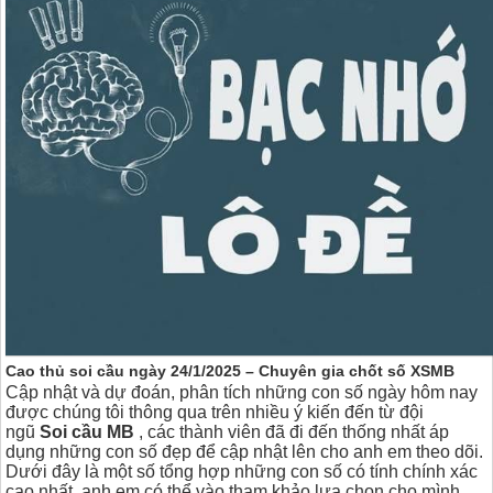
Cao thủ soi cầu ngày 24/1/2025 – Chuyên gia chốt số XSMB
Cập nhật và dự đoán, phân tích những con số ngày hôm nay
được chúng tôi thông qua trên nhiều ý kiến đến từ đội
ngũ
Soi cầu MB
, các thành viên đã đi đến thống nhất áp
dụng những con số đẹp để cập nhật lên cho anh em theo dõi.
Dưới đây là một số tổng hợp những con số có tính chính xác
cao nhất, anh em có thể vào tham khảo lựa chọn cho mình