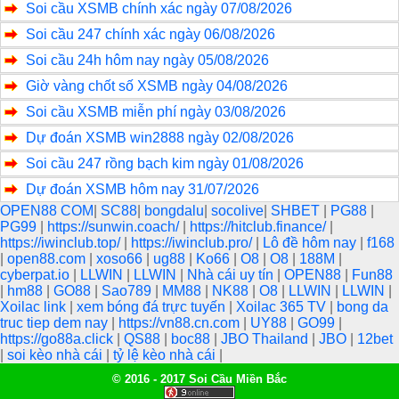
Soi cầu XSMB chính xác ngày 07/08/2026
k
Soi cầu 247 chính xác ngày 06/08/2026
Soi cầu 24h hôm nay ngày 05/08/2026
Giờ vàng chốt số XSMB ngày 04/08/2026
Soi cầu XSMB miễn phí ngày 03/08/2026
Dự đoán XSMB win2888 ngày 02/08/2026
Soi cầu 247 rồng bạch kim ngày 01/08/2026
Dự đoán XSMB hôm nay 31/07/2026
OPEN88 COM
|
SC88
|
bongdalu
|
socolive
|
SHBET
|
PG88
|
PG99
|
https://sunwin.coach/
|
https://hitclub.finance/
|
https://iwinclub.top/
|
https://iwinclub.pro/
|
Lô đề hôm nay
|
f168
|
open88.com
|
xoso66
|
ug88
|
Ko66
|
O8
|
O8
|
188M
|
cyberpat.io
|
LLWIN
|
LLWIN
|
Nhà cái uy tín
|
OPEN88
|
Fun88
|
hm88
|
GO88
|
Sao789
|
MM88
|
NK88
|
O8
|
LLWIN
|
LLWIN
|
Xoilac link
|
xem bóng đá trực tuyến
|
Xoilac 365 TV
|
bong da
truc tiep dem nay
|
https://vn88.cn.com
|
UY88
|
GO99
|
https://go88a.click
|
QS88
|
boc88
|
JBO Thailand
|
JBO
|
12bet
|
soi kèo nhà cái
|
tỷ lệ kèo nhà cái
|
© 2016 - 2017 Soi Cầu Miền Bắc