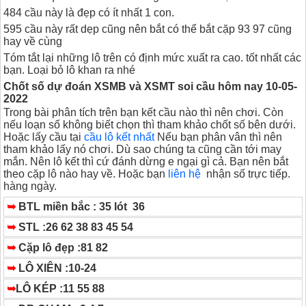
484 cầu này là đẹp có ít nhất 1 con.
595 cầu này rất dẹp cũng nên bắt có thể bắt cặp 93 97 cũng
hay về cùng
Tóm tắt lại những lô trên có định mức xuất ra cao. tốt nhất các
bạn. Loại bỏ lô khan ra nhé
Chốt số dự đoán XSMB và XSMT soi cầu hôm nay 10-05-
2022
Trong bài phân tích trên bạn kết cầu nào thì nên chơi. Còn
nếu loạn số không biết chọn thì tham khảo chốt số bên dưới.
Hoặc lấy cầu tại
cầu lô kết nhất
Nếu bạn phân vân thì nên
tham khảo lấy nó chơi. Dù sao chúng ta cũng cần tới may
mắn. Nên lô kết thì cứ đánh dừng e ngại gì cả. Bạn nên bắt
theo cặp lô nào hay về. Hoặc bạn
liên hệ
nhận số trực tiếp.
hàng ngày.
➥
BTL miền bắc : 35 lót 36
➥
STL :26 62 38 83 45 54
➥
Cặp lô đẹp :81 82
➥
LÔ XIÊN :10-24
➥
LÔ KÉP :11 55 88