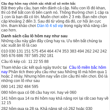
Cầu đẹp hôm nay chính xác nhất xổ số miền bắc
Bắt theo yêu cầu, bạn nên đánh cả cặp. Nếu con lô đó khan,
thì có thể bắt con lô bên cạnh nó. Thông thường chơi 1 cặp ra
1 con là bạn đã có lời. Muốn chơi xiên 2 3 mb. Bạn nên chọn
cặp khoảng 2 đến 3. Sau đó từ vòng đá đó, cơ hội ăn cực
lớn. tham khảo chơi
Dàn lô 4 số vip
trong ngày khả năng cắn
cao hơn.
Danh sách cầu lô hôm nay như sau
Những cầu này gần đây cũng hay ra. Ưu tiên bắt chúng ta
xác xuất ăn lô là cao
010 030 131 151 575 454 464 474 353 383 494 262 242 242
565 676 686 787 585 292 181
Cầu lô kép có: 11 22 55 88
Tham khảo các kết quả ngày trước tại
Cầu lô miền bắc hôm
nay
Phân tích theo yêu cầu như sau Những lô mà hôm qua 1
hoặc 2 nháy. Nhưng hôm nay vẫn còn cầu thì nên chơi. Đó là
những con lô như sau
080 141 282 484 595
080 hôm qua có 08 cầu hay rơi. hay vè 060
141 hôm qua 14 ra thì hôm nay khả năng rơi lại rất cao hay về
12 15
282 hôm qua ra 28 ra. Khả năng sẽ có 262 hoặc 030