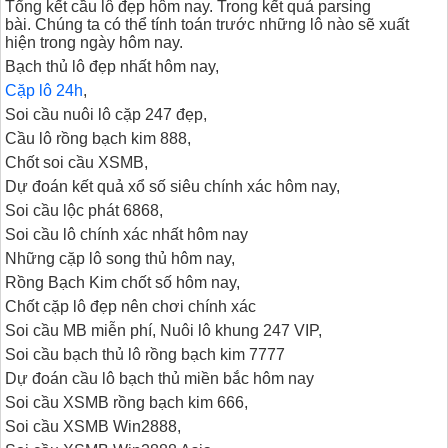
Tổng kết cầu lô đẹp hôm nay. Trong kết quả parsing
bài. Chúng ta có thể tính toán trước những lô nào sẽ xuất
hiện trong ngày hôm nay.
Bạch thủ lô đẹp nhất hôm nay,
Cặp lô 24h
,
Soi cầu nuôi lô cặp 247 đẹp,
Cầu lô rồng bạch kim 888,
Chốt soi cầu XSMB,
Dự đoán kết quả xổ số siêu chính xác hôm nay,
Soi cầu lộc phát 6868,
Soi cầu lô chính xác nhất hôm nay
Những cặp lô song thủ hôm nay,
Rồng Bạch Kim chốt số hôm nay,
Chốt cặp lô đẹp nên chơi chính xác
Soi cầu MB miễn phí, Nuôi lô khung 247 VIP,
Soi cầu bạch thủ lô rồng bạch kim 7777
Dự đoán cầu lô bạch thủ miền bắc hôm nay
Soi cầu XSMB rồng bạch kim 666,
Soi cầu XSMB Win2888,