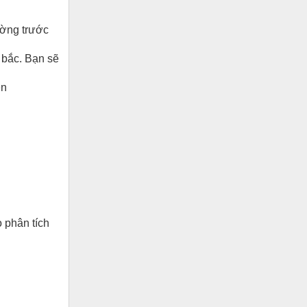
ường trước
 bắc. Bạn sẽ
ên
 phân tích