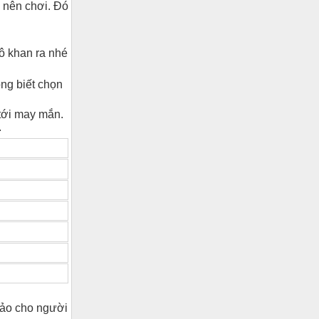
 nên chơi. Đó
lô khan ra nhé
ông biết chọn
tới may mắn.
.
hảo cho người