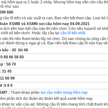
 mà hôm qua ra 1 hoặc 2 nháy. Nhưng hôm nay vẫn còn cầu thì
 lô như sau
696 686
 cầu lô trên có xác xuất ra cao. Bạn nên bắt theo cặp. Loại bỏ 
đoán XSMB và XSMN soi cầu hôm nay 04-09-2021
n tích trên bạn kết cầu nào thì nên chơi. Còn nếu luoan5 số kh
 chốt số bên dưới. Hoặc lấy cầu tại
cầu lô kết nhất
 vân thì nên tham khảo lấy nó chơi. Dù sao chúng ta cũng cần 
ì cứ đánh dừng e ngại gì cả. Bạn nên bắt theo cặp lô nào hay về
bắc : 45 lót 46
0 68 86 58 85
p : 58 70
 31 45
11 66 99
:5 8 9
SMT :
Tham khào phần
soi cầu miền trung hôm nay
êm phân tích dự đoán dự đoán kết quả xsmb hôm nay.
 khảo tư vấn của ad. Những cầu lô trên mang tính chất tham k