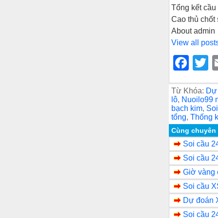
Tổng kết cầu
Cao thủ chốt
About admin
View all post
F
T
a
w
c
tt
Từ Khóa:
Dự 
lô
,
Nuoilo99 
e
e
bạch kim
,
Soi
tổng
,
Thống k
b
Cùng chuyên
o
Soi cầu 2
o
Soi cầu 2
k
Giờ vàng 
Soi cầu X
Dự đoán 
Soi cầu 2