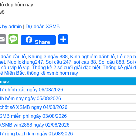
 lô đẹp hôm nay
 số
s by admin
|
Dự đoán XSMB
E
M
S
Share
i
m
e
h
ail
ss
ar
đoán cầu lô
,
Khung 3 ngày 888
,
Kinh nghiệm đánh lô
,
Lô đẹp 
net
,
Nuoilokhung247
,
Soi cầu 247
,
soi cau 88
,
Soi cầu 888
,
Soi 
r
a
e
 cầu vip lô vip
,
Thống kê 2 số cuối giải đặc biệt
,
Thống kê giải đ
ê Miền Bắc
,
thống kê xsmb hôm nay
g
 mục
e
47 chính xác ngày 06/08/2026
4h hôm nay ngày 05/08/2026
chốt số XSMB ngày 04/08/2026
SMB miễn phí ngày 03/08/2026
XSMB win2888 ngày 02/08/2026
47 rồng bạch kim ngày 01/08/2026