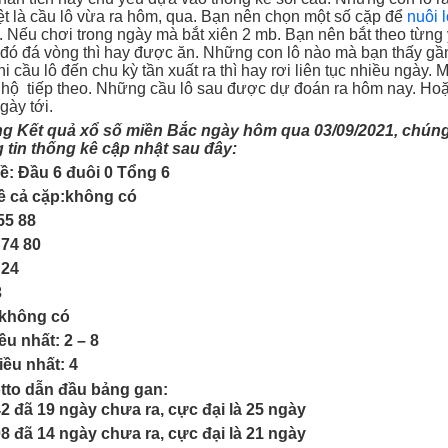
ệt là cầu lô vừa ra hôm, qua. Bạn nên chọn một số cặp để
nuôi 
. Nếu chơi trong ngày mà bắt xiên 2 mb. Bạn nên bắt theo từng
ừ đó đá vòng thì hay được ăn. Những con lô nào mà bạn thấy gầ
Khi cầu lô đến chu kỳ tần xuất ra thì hay rơi liên tục nhiều ngày.
hộ tiếp theo. Những cầu lô sau được dự đoán ra hôm nay. Hoặ
gày tới.
ng Kết quả xổ số miền Bắc ngày hôm qua 03/09/2021, chúng
tin thống kê cập nhật sau đây:
ề: Đầu 6 đuôi 0 Tổng 6
về cả cặp:không có
55 88
 74 80
 24
3
 không có
ều nhất: 2 – 8
iều nhất: 4
tto dẫn đầu bảng gan:
 đã 19 ngày chưa ra, cực đại là 25 ngày
 đã 14 ngày chưa ra, cực đại là 21 ngày