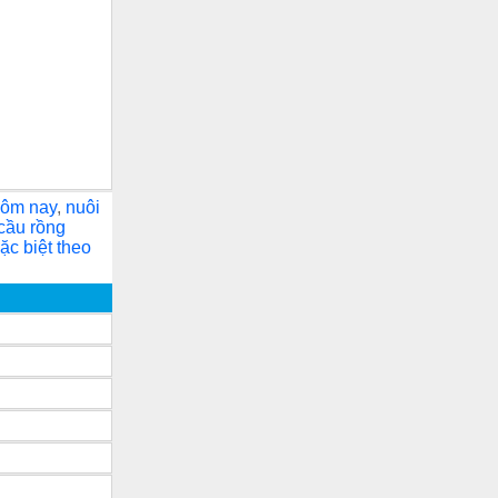
hôm nay
,
nuôi
cầu rồng
ặc biệt theo