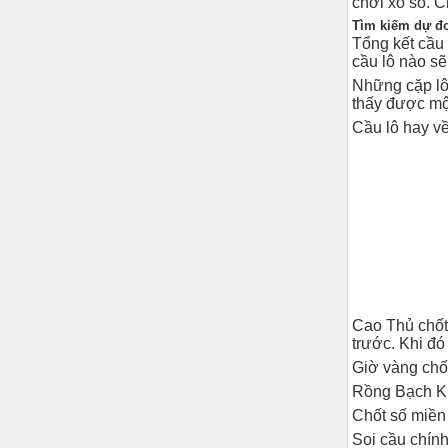
chơi xổ số. 
Tìm kiếm dự đ
Tổng kết cầu 
cầu lô nào sẽ
Những cặp lô
thấy được một
Cầu lô hay về
Cao Thủ chốt
trước. Khi đó
Giờ vàng chố
Rồng Bạch Ki
Chốt số miền
Soi cầu chín