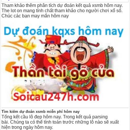
Tham khảo thêm phân tích dự đoán kết quả xsmb hôm nay.
The lot on mang tính chất tham khảo cho người chơi xổ số.
Chúc các bạn may mắn hôm nay
Tìm kiếm dự đoán xsmb miễn phí hôm nay
Tổng kết cầu lô đẹp hôm nay. Trong kết quả parsing
bài. Chúng ta có thể tính toán trước những lô nào sẽ xuất
hiện trong ngày hôm nay.