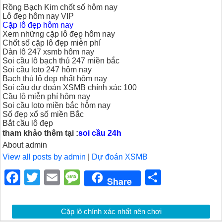
Rồng Bạch Kim chốt số hôm nay
Lô đẹp hôm nay VIP
Cặp lô đẹp hôm nay
Xem những cặp lô đẹp hôm nay
Chốt số cặp lô đẹp miễn phí
Dàn lô 247 xsmb hôm nay
Soi cầu lô bạch thủ 247 miền bắc
Soi cầu loto 247 hôm nay
Bạch thủ lô đẹp nhất hôm nay
Soi cầu dự đoán XSMB chính xác 100
Cầu lô miễn phí hôm nay
Soi cầu loto miền bắc hôm nay
Số đẹp xổ số miền Bắc
Bắt cầu lô đẹp
tham khảo thêm tại :
soi cầu 24h
About admin
View all posts by admin
|
Dự đoán XSMB
F
T
E
M
S
Share
a
wi
m
e
h
c
tt
ail
ss
ar
Cặp lô chính xác nhất nên chơi