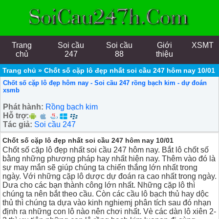
Trang
Soi cầu
Soi cầu
Giới
XSMT
chủ
247
88
thiệu
Trang chủ
»
Chốt số cặp lô đẹp nhất soi cầu 247 hôm nay 10/01
Chốt số cặp lô đẹp hôm nay - Soi cầu 247 rồng bạch kim - dự đoán
xsmb
Phát hành:
Rồng bạch kim
Hỗ trợ:
Tác giả:
Soi cầu 247
Chốt số cặp lô đẹp nhất soi cầu 247 hôm nay 10/01
Chốt số cặp lô đẹp nhất soi cầu 247 hôm nay. Bắt lô chốt số
bằng những phương pháp hay nhất hiện nay. Thêm vào đó là
sự may mắn sẽ giúp chúng ta chiến thắng lớn nhất trong
ngày. Với những cặp lô dược dự đoán ra cao nhất trong ngày.
Dưa cho các bạn thành công lớn nhất. Những cặp lô thì
chúng ta nên bắt theo cầu. Còn các cầu lô bạch thủ hay dộc
thủ thì chúng ta dựa vào kinh nghiemj phân tích sau đó nhạn
định ra những con lô nào nên chơi nhất. Vè các dàn lô xiên 2-