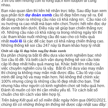
3 thì ưu tiên những con lô rồng bạch kim luopon đi cùng
nhau.
Bạn nào quan tâm thì liên hệ nhận trực tiếp. Sau đây bạn xem
qua phân tích
dự đoán xsmb
cầu lô đẹp hôm nay sẽ ra. Để
đễ dàng chọn ra những cầu nào có khả năng rơi. Cầu nào có
xu hướng ra cao nhất mà bạn nên chơi.Trước hết nên đọc dự
đoán xsmb bên dưới. Điều này sẽ giúp bạn chiến thắng rực
rỡ. Những cầu nào có khả năng ra trong những ngày tới thì
các tham khảo nuôi những cầu đó sao cho có hiệu quả
nhất
nuôi lô
là các để các bạn có khả năng chiến thắng cao.
Những thống kê soi cầu 247 này là tham khảo hợp lý nhất
Chốt số cặp lô đẹp hôm nay,Dự đoán xsmb
Đa phần chúng ta bắt lô đều dựa vào kinh nghiệm bạc nhớ
Soi cầu lô đề. Và biết cách vận dụng thống kê soi cầu loto
cặp lô đẹp nhất hiệu quả mang lại. Khác biệt lớn nhất của
việc chuyên nghiên cứu là vậy. Bắt lô chỉ dựa vào may mắn
thì chúng ta không may mắn mãi được đậu. Cầu lô vip của
mình để ủng hộ và may mắn hơn. Nó không thể chính xác
100% nhưng cũng là những cầu lô đẹp nhất cho bạn. Thế
nhưng hầu như người có kinh nghiệm chơi sẽ hiệu quả hơn.
Đánh lô muốn có lời thì cần nhiều yếu tố. Từ cách bắt số
chuẩn cho tới cách vào tiền hợp lý.
Trên bảng Kết quả xổ số miền Bắc ngày hôm qua 09/01/2021,
chúng tôi có những thông tin thống kê được cập nhật sau đây: