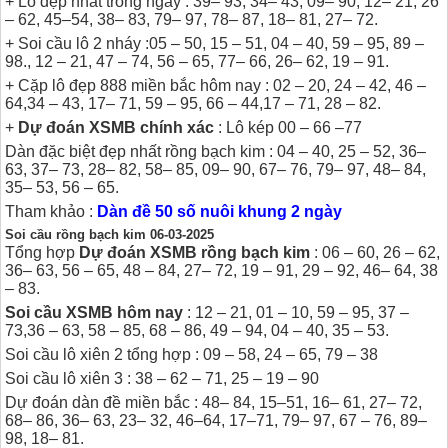
+ Lô đẹp nhất trong ngày : 39– 93, 34– 43, 09– 90, 12– 21, 26
– 62, 45–54, 38– 83, 79– 97, 78– 87, 18– 81, 27– 72.
+ Soi cầu lô 2 nháy :05 – 50, 15 – 51, 04 – 40, 59 – 95, 89 –
98., 12 – 21, 47 – 74, 56 – 65, 77– 66, 26– 62, 19 – 91.
+ Cặp lô đẹp 888 miền bắc hôm nay : 02 – 20, 24 – 42, 46 –
64,34 – 43, 17– 71, 59 – 95, 66 – 44,17 – 71, 28 – 82.
+
Dự đoán XSMB chính xác
: Lô kép 00 – 66 –77
Dàn đặc biệt đẹp nhất rồng bạch kim : 04 – 40, 25 – 52, 36–
63, 37– 73, 28– 82, 58– 85, 09– 90, 67– 76, 79– 97, 48– 84,
35– 53, 56 – 65.
Tham khảo :
Dàn đề 50 số nuôi khung 2 ngày
Soi cầu rồng bạch kim 06-03-2025
Tổng hợp
Dự đoán XSMB rồng bạch kim
: 06 – 60, 26 – 62,
36– 63, 56 – 65, 48 – 84, 27– 72, 19 – 91, 29 – 92, 46– 64, 38
– 83.
Soi cầu XSMB hôm nay
: 12 – 21, 01 – 10, 59 – 95, 37 –
73,36 – 63, 58 – 85, 68 – 86, 49 – 94, 04 – 40, 35 – 53.
Soi cầu lô xiên 2 tổng hợp : 09 – 58, 24 – 65, 79 – 38
Soi cầu lô xiên 3 : 38 – 62 – 71, 25 – 19 – 90
Dự đoán dàn đề miền bắc : 48– 84, 15–51, 16– 61, 27– 72,
68– 86, 36– 63, 23– 32, 46–64, 17–71, 79– 97, 67 – 76, 89–
98, 18– 81.