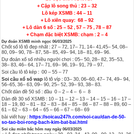
+ Cặp lô song thủ : 23 – 32
Lô kép XSMB : 44 – 11
+ Lô xiên quay: 68 – 92
+ Lô dàn 6 số : 25 – 52 , 57 – 75 , 78 – 87
+ Chạm đặc biệt XSMB: chạm : 2 – 4
Dự đoán XSMB minh ngọc 06/03/2025
Chốt số lô tô đẹp nhất : 27 – 72, 17– 71, 14– 41,45– 54, 08–
80, 09– 90, 78– 87, 58– 85, 49– 94, 18– 81, 69– 96.
Dự đoán xổ số nhiều người chơi : 05– 50, 28– 82, 35–53,
38– 83, 46– 64, 17– 71, 69– 96, 19– 91, 79 – 97.
Soi cầu lô tô kép : 00 – 55 – 77
Soi cầu xổ số wap
lô tô víp : 03– 30, 06–60, 47– 74, 49– 94,
56–65, 36– 63, 09– 90, 25– 52, 39– 93, 38– 83.
Chốt dàn đề 50 số : đầu 0 – 2 – 4 – 6 – 8
Dàn đề 30 số XSMB : 10 – 11 – 12 – 13 – 14 – 15 – 16 – 17 –
18 – 19, 80 – 81 – 82 – 83 – 84 – 85 – 86 – 87 – 88 – 89, 60 –
61 – 62 – 63 – 64 – 65 – 66 – 67 – 68– 69
bài viết hay :
https://soicau247h.com/soi-cau/dan-de-50-
so-tao-boi-rong-bach-kim-bat-bai.html
Soi cầu miền bắc hôm nay ngày 06/03/2025