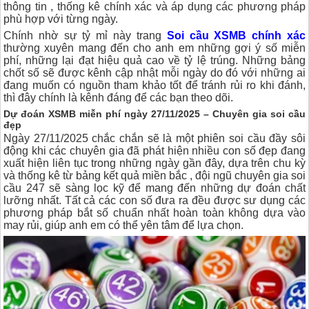
thông tin , thống kê chính xác và áp dụng các phương pháp
phù hợp với từng ngày.
Chính nhờ sự tỷ mỉ này trang
Soi cầu XSMB chính xác
thường xuyên mang đến cho anh em những gợi ý số miễn
phí, những lại đạt hiệu quả cao về tỷ lệ trúng. Những bảng
chốt số sẽ được kênh cập nhật mỗi ngày do đó với những ai
đang muốn có nguồn tham khảo tốt để tránh rủi ro khi đánh,
thì đây chính là kênh đáng để các bạn theo dõi.
Dự đoán XSMB miễn phí ngày 27/11/2025 – Chuyên gia soi cầu
đẹp
Ngày 27/11/2025 chắc chắn sẽ là một phiên soi cầu đầy sôi
động khi các chuyên gia đã phát hiện nhiều con số đẹp đang
xuất hiện liên tục trong những ngày gần đây, dựa trên chu kỳ
và thống kê từ bảng kết quả miền bắc , đội ngũ chuyên gia soi
cầu 247 sẽ sàng lọc kỹ để mang đến những dự đoán chất
lưỡng nhất. Tất cả các con số đưa ra đều được sư dụng các
phương pháp bắt số chuẩn nhất hoàn toàn không dựa vào
may rủi, giúp anh em có thể yên tâm để lựa chọn.