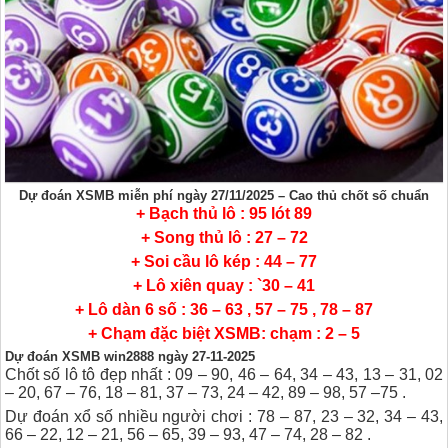
Dự đoán XSMB miễn phí ngày 27/11/2025 – Cao thủ chốt số chuẩn
+ Bạch thủ lô : 95 lót 89
+ Song thủ lô : 27 – 72
+ Soi cầu lô kép : 44 – 77
+ Lô xiên quay : `30 – 41
+ Lô dàn 6 số : 36 – 63 , 57 – 75 , 78 – 87
+ Chạm đặc biệt XSMB: chạm : 2 – 5
Dự đoán XSMB win2888 ngày 27-11-2025
Chốt số lô tô đẹp nhất : 09 – 90, 46 – 64, 34 – 43, 13 – 31, 02
– 20, 67 – 76, 18 – 81, 37 – 73, 24 – 42, 89 – 98, 57 –75 .
Dự đoán xổ số nhiều người chơi : 78 – 87, 23 – 32, 34 – 43,
66 – 22, 12 – 21, 56 – 65, 39 – 93, 47 – 74, 28 – 82 .