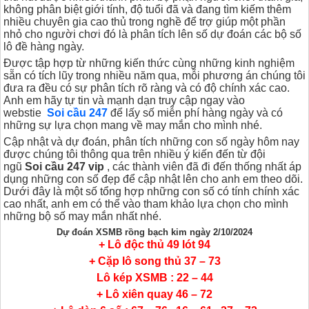
không phân biệt giới tính, độ tuổi đã và đang tìm kiếm thêm
nhiều chuyên gia cao thủ trong nghề để trợ giúp một phần
nhỏ cho người chơi đó là phân tích lên số dự đoán các bộ số
lô đề hàng ngày.
Được tập hợp từ những kiến thức cùng những kinh nghiệm
sẵn có tích lũy trong nhiều năm qua, mỗi phương án chúng tôi
đưa ra đều có sự phân tích rõ ràng và có độ chính xác cao.
Anh em hãy tự tin và mạnh dạn truy cập ngay vào
webstie
Soi cầu 247
để lấy số miễn phí hàng ngày và có
những sự lựa chọn mang về may mắn cho mình nhé.
Cập nhật và dự đoán, phân tích những con số ngày hôm nay
được chúng tôi thông qua trên nhiều ý kiến đến từ đội
ngũ
Soi cầu 247 vip
, các thành viên đã đi đến thống nhất áp
dụng những con số đẹp để cập nhật lên cho anh em theo dõi.
Dưới đây là một số tổng hợp những con số có tính chính xác
cao nhất, anh em có thể vào tham khảo lựa chọn cho mình
những bộ số may mắn nhất nhé.
Dự đoán XSMB rồng bạch kim ngày 2/10/2024
+ Lô độc thủ 49 lót 94
+ Cặp lô song thủ 37 – 73
Lô kép XSMB : 22 – 44
+ Lô xiên quay 46 – 72