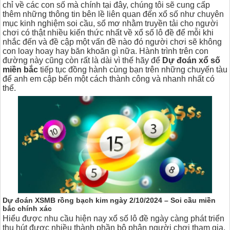
chỉ về các con số mà chính tại đây, chúng tôi sẽ cung cấp
thêm những thông tin bên lề liên quan đến xổ số như chuyên
mục kinh nghiệm soi cầu, sổ mơ nhằm truyền tải cho người
chơi có thật nhiều kiến thức nhất về xổ số lô đề để mỗi khi
nhắc đến và đề cập một vấn đề nào đó người chơi sẽ không
con loay hoay hay băn khoăn gì nữa. Hành trình trên con
đường này cũng còn rất là dài vì thế hãy để
Dự đoán xổ số
miền bắc
tiếp tục đồng hành cùng bạn trên những chuyến tàu
để anh em cập bến một cách thành công và nhanh nhất có
thể.
Dự đoán XSMB rồng bạch kim ngày 2/10/2024 – Soi cầu miền
bắc chính xác
Hiểu được nhu cầu hiện nay xổ số lô đề ngày càng phát triển
thu hút được nhiều thành phần bộ phận người chơi tham gia,