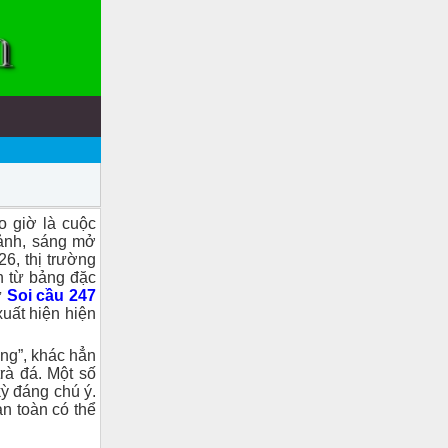
 giờ là cuộc
cảnh, sáng mở
6, thị trường
ện từ bảng đặc
ừ
Soi cầu 247
uất hiện hiện
ờng”, khác hẳn
à đá. Một số
kỳ đáng chú ý.
àn toàn có thể