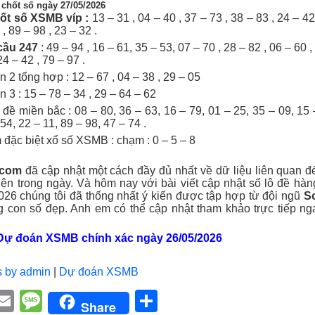
chốt số ngày 27/05/2026
ốt số XSMB víp :
13 – 31 , 04 – 40 , 37 – 73 , 38 – 83 , 24 – 42
 , 89 – 98 , 23 – 32 .
 cầu 247
: 49 – 94 , 16 – 61, 35 – 53, 07 – 70 , 28 – 82 , 06 – 60 ,
24 – 42 , 79 – 97 .
n 2 tổng hợp : 12 – 67 , 04 – 38 , 29 – 05
n 3 : 15 – 78 – 34 , 29 – 64 – 62
ề miền bắc : 08 – 80, 36 – 63, 16 – 79, 01 – 25, 35 – 09, 15 
54, 22 – 11, 89 – 98, 47 – 74 .
đặc biệt xổ số XSMB : chạm : 0 – 5 – 8
.com
đã cập nhật một cách đầy đủ nhất về dữ liệu liên quan đ
iện trong ngày. Và hôm nay với bài viết cập nhật số lô đề hàn
026 chúng tôi đã thống nhất ý kiến được tập hợp từ đội ngũ
S
 con số đẹp. Anh em có thể cập nhật tham khảo trực tiếp nga
Dự đoán XSMB chính xác ngày 26/05/2026
s by admin
|
Dự đoán XSMB
E
M
S
Share