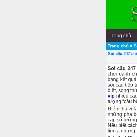
Trang chủ
Trang chủ
»
S
Soi cầu 247 ch
Soi cầu 247
chơi dành ch
bảng kết quả
soi cầu tiếp 
biệt, song th
víp
nhiều cầu
tượng “cầu bệ
Điểm thú vị l
những pha b
cặp số tưởng 
Nếu biết cách
tìm ra những