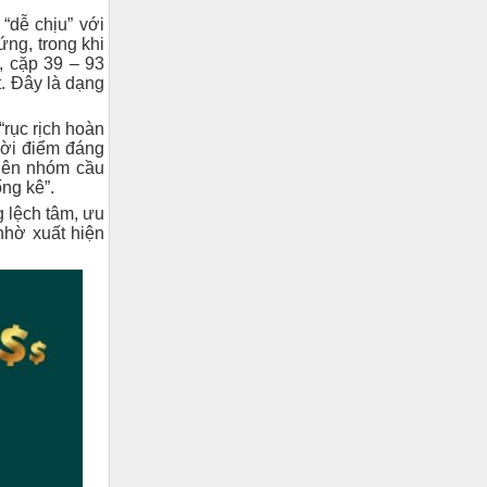
“dễ chịu” với
ứng, trong khi
, cặp 39 – 93
t. Đây là dạng
“rục rịch hoàn
thời điểm đáng
tiên nhóm cầu
ng kê”.
 lệch tâm, ưu
nhờ xuất hiện