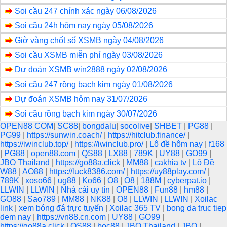
k
Soi cầu 247 chính xác ngày 06/08/2026
Soi cầu 24h hôm nay ngày 05/08/2026
Giờ vàng chốt số XSMB ngày 04/08/2026
Soi cầu XSMB miễn phí ngày 03/08/2026
Dự đoán XSMB win2888 ngày 02/08/2026
Soi cầu 247 rồng bạch kim ngày 01/08/2026
Dự đoán XSMB hôm nay 31/07/2026
Soi cầu rồng bạch kim ngày 30/07/2026
OPEN88 COM
|
SC88
|
bongdalu
|
socolive
|
SHBET
|
PG88
|
PG99
|
https://sunwin.coach/
|
https://hitclub.finance/
|
https://iwinclub.top/
|
https://iwinclub.pro/
|
Lô đề hôm nay
|
f168
|
PG88
|
open88.com
|
QS88
|
LX88
|
789K
|
UY88
|
GO99
|
JBO Thailand
|
https://go88a.click
|
MM88
|
cakhia tv
|
Lô Đề
W88
|
AO88
|
https://luck8386.com/
|
https://uy88play.com/
|
789K
|
xoso66
|
ug88
|
Ko66
|
O8
|
O8
|
188M
|
cyberpat.io
|
LLWIN
|
LLWIN
|
Nhà cái uy tín
|
OPEN88
|
Fun88
|
hm88
|
GO88
|
Sao789
|
MM88
|
NK88
|
O8
|
LLWIN
|
LLWIN
|
Xoilac
link
|
xem bóng đá trực tuyến
|
Xoilac 365 TV
|
bong da truc tiep
dem nay
|
https://vn88.cn.com
|
UY88
|
GO99
|
https://go88a.click
|
QS88
|
boc88
|
JBO Thailand
|
JBO
|