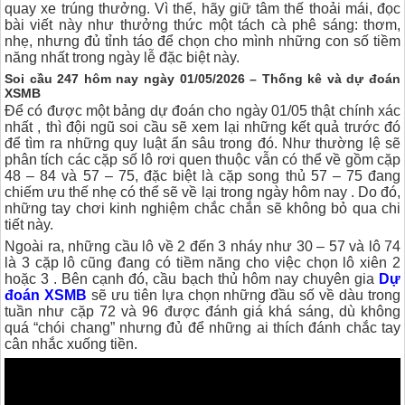
quay xe trúng thưởng. Vì thế, hãy giữ tâm thế thoải mái, đọc
bài viết này như thưởng thức một tách cà phê sáng: thơm,
nhẹ, nhưng đủ tỉnh táo để chọn cho mình những con số tiềm
năng nhất trong ngày lễ đặc biệt này.
Soi cầu 247 hôm nay ngày 01/05/2026 – Thống kê và dự đoán
XSMB
Để có được một bảng dự đoán cho ngày 01/05 thật chính xác
nhất , thì đội ngũ soi cầu sẽ xem lại những kết quả trước đó
để tìm ra những quy luật ẩn sâu trong đó. Như thường lệ sẽ
phân tích các cặp số lô rơi quen thuộc vẫn có thể về gồm cặp
48 – 84 và 57 – 75, đặc biệt là cặp song thủ 57 – 75 đang
chiếm ưu thế nhẹ có thể sẽ về lại trong ngày hôm nay . Do đó,
những tay chơi kinh nghiệm chắc chắn sẽ không bỏ qua chi
tiết này.
Ngoài ra, những cầu lô về 2 đến 3 nháy như 30 – 57 và lô 74
là 3 cặp lô cũng đang có tiềm năng cho việc chọn lô xiên 2
hoặc 3 . Bên cạnh đó, cầu bạch thủ hôm nay chuyên gia
Dự
đoán XSMB
sẽ ưu tiên lựa chọn những đầu số về dàu trong
tuần như cặp 72 và 96 được đánh giá khá sáng, dù không
quá “chói chang” nhưng đủ để những ai thích đánh chắc tay
cân nhắc xuống tiền.