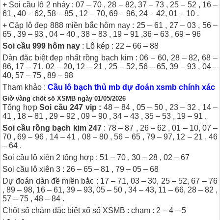
+ Soi cầu lô 2 nháy : 07 – 70 , 28 – 82, 37 – 73 , 25 – 52 , 16 –
61 , 40 – 62, 58 – 85 , 12 – 70, 69 – 96, 24 – 42, 01 – 10 .
+ Cặp lô đẹp 888 miền bắc hôm nay : 25 – 61 , 27 – 03 , 56 –
65 , 39 – 93 , 04 – 40 , 38 – 83 , 19 – 91 ,36 – 63 , 69 – 96
Soi cầu 999 hôm nay
: Lô kép : 22 – 66 – 88
Dàn đặc biệt đẹp nhất rồng bạch kim : 06 – 60, 28 – 82, 68 –
86, 17 – 71, 02 – 20, 12 – 21 , 25 – 52, 56 – 65, 39 – 93 , 04 –
40, 57 – 75 , 89 – 98
Tham khảo :
Cầu lô bạch thủ mb dự đoán xsmb chính xác
Giờ vàng chốt số XSMB ngày 01/05/2026
Tổng hợp
Soi cầu 247 vip :
48 – 84 , 05 – 50 , 23 – 32 , 14 –
41 , 18 – 81 , 29 – 92 , 09 – 90 , 34 – 43 , 35 – 53 , 19 – 91 .
Soi cầu rồng bạch kim 247
: 78 – 87 , 26 – 62 , 01 – 10, 07 –
70 , 69 – 96 , 14 – 41 , 08 – 80 , 56 – 65 , 79 – 97, 12 – 21 , 46
– 64 .
Soi cầu lô xiên 2 tổng hợp : 51 – 70 , 30 – 28 , 02 – 67
Soi cầu lô xiên 3 : 26 – 65 – 81 , 79 – 05 – 68
Dự đoán dàn đề miền bắc : 17 – 71, 03 – 30, 25 – 52, 67 – 76
, 89 – 98, 16 – 61, 39 – 93, 05 – 50 , 34 – 43, 11 – 66, 28 – 82 ,
57 – 75 , 48 – 84 .
Chốt số chặm đặc biệt xổ số XSMB : chạm : 2 – 4 – 5