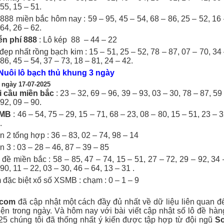
 55, 15 – 51.
888 miền bắc hôm nay : 59 – 95, 45 – 54, 68 – 86, 25 – 52, 16 
 64, 26 – 62.
ễn phí 888
: Lô kép 88 – 44 – 22
đẹp nhất rồng bạch kim : 15 – 51, 25 – 52, 78 – 87, 07 – 70, 34 
86, 45 – 54, 37 – 73, 18 – 81, 24 – 42.
Nuôi lô bạch thủ khung 3 ngày
 ngày 17
-07-2025
i cầu miền bắc
: 23 – 32, 69 – 96, 39 – 93, 03 – 30, 78 – 87, 59
 92, 09 – 90.
SMB
: 46 – 54, 75 – 29, 15 – 71, 68 – 23, 08 – 80, 15 – 51, 23 – 3
.
ên 2 tổng hợp : 36 – 83, 02 – 74, 98 – 14
n 3 : 03 – 28 – 46, 87 – 39 – 85
ề miền bắc : 58 – 85, 47 – 74, 15 – 51, 27 – 72, 29 – 92, 34 
90, 11 – 22, 03 – 30, 46 – 64, 13 – 31 .
đặc biệt xổ số XSMB : chạm : 0 – 1 – 9
.com
đã cập nhật một cách đầy đủ nhất về dữ liệu liên quan đ
iện trong ngày. Và hôm nay với bài viết cập nhật số lô đề hàn
25 chúng tôi đã thống nhất ý kiến được tập hợp từ đội ngũ
So