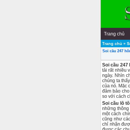
Trang chủ
Trang chủ
»
S
Soi cầu 247 hô
Soi cầu 247
tải rất nhiều
ngày. Nhìn 
chúng ta thấy
của nó. Mặc d
đảm bảo cho 
so với cách 
Soi cầu lô tô
những thông 
một cách chí
cũng như các
chỉ nhận đượ
được các chuy