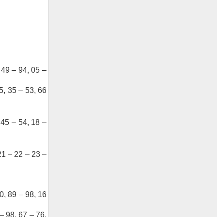
 49 – 94, 05 –
5, 35 – 53, 66
 45 – 54, 18 –
21 – 22 – 23 –
0, 89 – 98, 16
– 98, 67 – 76,