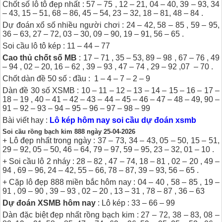
Chốt số lô tô đẹp nhất : 57 – 75 , 12 – 21, 04 – 40, 39 – 93, 34
– 43, 15 – 51, 68 – 86, 45 – 54, 23 – 32, 18 – 81, 48 – 84 .
Dự đoán xổ số nhiều người chơi : 24 – 42, 58 – 85 , 59 – 95,
36 – 63, 27 – 72, 03 – 30, 09 – 90, 19 – 91, 56 – 65 .
Soi cầu lô tô kép : 11 – 44 – 77
Cao thủ chốt số MB
: 17 – 71 , 35 – 53, 89 – 98 , 67 – 76 , 49
– 94 , 02 – 20, 16 – 62 , 39 – 93 , 47 – 74 , 29 – 92 ,07 – 70 .
Chốt dàn đề 50 số : đầu : 1 – 4 – 7 – 2 – 9
Dàn đề 30 số XSMB : 10 – 11 – 12 – 13 – 14 – 15 – 16 – 17 –
18 – 19 , 40 – 41 – 42 – 43 – 44 – 45 – 46 – 47 – 48 – 49, 90 –
91 – 92 – 93 – 94 – 95 – 96 – 97 – 98 – 99
Bài viết hay :
Lô kép hôm nay soi cầu dự đoán xsmb
Soi cầu rồng bạch kim 888 ngày 25-04-2026
+ Lô đẹp nhất trong ngày : 37 – 73, 34 – 43, 05 – 50, 15 – 51,
29 – 92, 05 – 50, 46 – 64, 79 – 97, 59 – 95, 23 – 32, 01 – 10 .
+ Soi cầu lô 2 nháy : 28 – 82 , 47 – 74, 18 – 81 , 02 – 20 , 49 –
94 , 69 – 96, 24 – 42, 55 – 66, 78 – 87, 39 – 93, 56 – 65 .
+ Cặp lô đẹp 888 miền bắc hôm nay : 04 – 40 , 58 – 85 , 19 –
91 , 09 – 90 , 39 – 93 , 02 – 20 , 13 – 31 , 78 – 87 , 36 – 63
Dự đoán XSMB hôm nay
: Lô kép : 33 – 66 – 99
Dàn đặc biệt đẹp nhất rồng bạch kim : 27 – 72, 38 – 83, 08 –