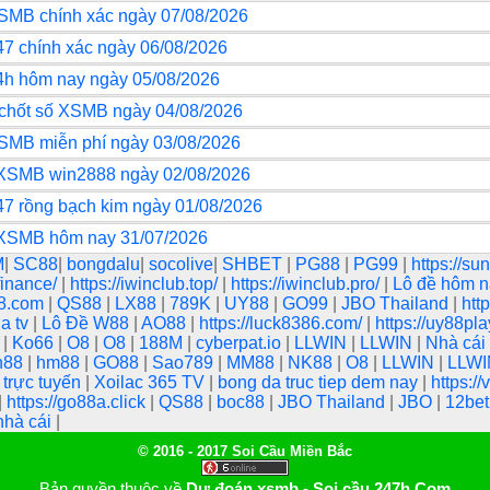
SMB chính xác ngày 07/08/2026
47 chính xác ngày 06/08/2026
4h hôm nay ngày 05/08/2026
chốt số XSMB ngày 04/08/2026
SMB miễn phí ngày 03/08/2026
XSMB win2888 ngày 02/08/2026
47 rồng bạch kim ngày 01/08/2026
XSMB hôm nay 31/07/2026
M
|
SC88
|
bongdalu
|
socolive
|
SHBET
|
PG88
|
PG99
|
https://s
.finance/
|
https://iwinclub.top/
|
https://iwinclub.pro/
|
Lô đề hôm 
8.com
|
QS88
|
LX88
|
789K
|
UY88
|
GO99
|
JBO Thailand
|
htt
ia tv
|
Lô Đề W88
|
AO88
|
https://luck8386.com/
|
https://uy88pl
8
|
Ko66
|
O8
|
O8
|
188M
|
cyberpat.io
|
LLWIN
|
LLWIN
|
Nhà cái 
n88
|
hm88
|
GO88
|
Sao789
|
MM88
|
NK88
|
O8
|
LLWIN
|
LLW
 trực tuyến
|
Xoilac 365 TV
|
bong da truc tiep dem nay
|
https:/
|
https://go88a.click
|
QS88
|
boc88
|
JBO Thailand
|
JBO
|
12be
 nhà cái
|
© 2016 - 2017 Soi Cầu Miền Bắc
Bản quyền thuộc về
Dự đoán xsmb - Soi cầu 247h.Com