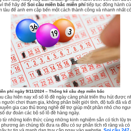
 vì thế hãy để
Soi cầu miền bắc miễn phí
tiếp tục đồng hành cù
 tàu để anh em cập bến một cách thành công và nhanh nhất có
iễn phí ngày 9/11/2024 – Thống kê cầu đẹp miền bắc
 cầu hiện nay xổ số lô đề ngày càng phát triển thu hút được n
người chơi tham gia, không phân biệt giới tính, độ tuổi đã và 
uyên gia cao thủ trong nghề để trợ giúp một phần nhỏ cho ngườ
 số dự đoán các bộ số lô đề hàng ngày.
 từ những kiến thức cùng những kinh nghiệm sẵn có tích lũy tr
phương án chúng tôi đưa ra đều có sự phân tích rõ ràng và có
hãy tự tin và mạnh dạn truy cập ngay vào webstie
Soi cầu 247