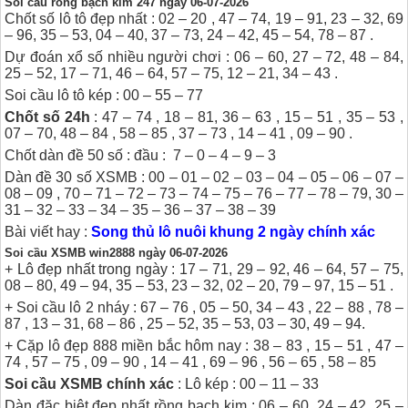
Soi cầu rồng bạch kim 247 ngày 06-07-2026
Chốt số lô tô đẹp nhất : 02 – 20 , 47 – 74, 19 – 91, 23 – 32, 69
– 96, 35 – 53, 04 – 40, 37 – 73, 24 – 42, 45 – 54, 78 – 87 .
Dự đoán xổ số nhiều người chơi : 06 – 60, 27 – 72, 48 – 84,
25 – 52, 17 – 71, 46 – 64, 57 – 75, 12 – 21, 34 – 43 .
Soi cầu lô tô kép : 00 – 55 – 77
Chốt số 24h
: 47 – 74 , 18 – 81, 36 – 63 , 15 – 51 , 35 – 53 ,
07 – 70, 48 – 84 , 58 – 85 , 37 – 73 , 14 – 41 , 09 – 90 .
Chốt dàn đề 50 số : đầu : 7 – 0 – 4 – 9 – 3
Dàn đề 30 số XSMB : 00 – 01 – 02 – 03 – 04 – 05 – 06 – 07 –
08 – 09 , 70 – 71 – 72 – 73 – 74 – 75 – 76 – 77 – 78 – 79, 30 –
31 – 32 – 33 – 34 – 35 – 36 – 37 – 38 – 39
Bài viết hay :
Song thủ lô nuôi khung 2 ngày chính xác
Soi cầu XSMB win2888 ngày 06-07-2026
+ Lô đẹp nhất trong ngày : 17 – 71, 29 – 92, 46 – 64, 57 – 75,
08 – 80, 49 – 94, 35 – 53, 23 – 32, 02 – 20, 79 – 97, 15 – 51 .
+ Soi cầu lô 2 nháy : 67 – 76 , 05 – 50, 34 – 43 , 22 – 88 , 78 –
87 , 13 – 31, 68 – 86 , 25 – 52, 35 – 53, 03 – 30, 49 – 94.
+ Cặp lô đẹp 888 miền bắc hôm nay : 38 – 83 , 15 – 51 , 47 –
74 , 57 – 75 , 09 – 90 , 14 – 41 , 69 – 96 , 56 – 65 , 58 – 85
Soi cầu XSMB chính xác
: Lô kép : 00 – 11 – 33
Dàn đặc biệt đẹp nhất rồng bạch kim : 06 – 60, 24 – 42, 25 –