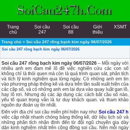
Trang
Soi cầu
Soi cầu
Giới
XSMT
chủ
247
88
thiệu
Trang chủ
»
Soi cầu 247 rồng bạch kim ngày 06/07/2026
Soi cầu 247 rồng bạch kim ngày 06/07/2026
Soi cầu 247 rồng bạch kim ngày 06/07/2026
– Mỗi ngày với
nhiều anh em đam mê lô đề việc nghiên cứu các con số
không chỉ là thói quen mà còn là quá trình quan sát, phân tích
và tích lỹ kinh nghiệm qua từng ngày. Có những anh em tin
vào phương pháp thống kê và dựa trên tần suất xuất hiện của
các cặp số, và có những anh em lại dựa vào quay luật gan lô,
hay lô rơi. Nhưng dù các áp dụng các cách bắt cầu số nào,
yếu tố quan trọng vẫn là tư duy khách quan. và tham khảo
nguồn dự đoán uy tín nhất.
Đến với địa chỉ soi cầu miễn phí hiện nay như
Soi cầu 247 h
việc cập nhật nhanh chóng bảng thống kê, dữ liệu lịch sử và
những phân tích nhận định đến từ đội ngũ chuyên gia dày
dặn kinh nghiệm nhất trên cộng đồng soi cầu. Nên mỗi ngày