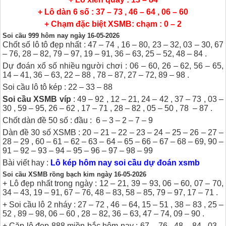
+ Lô dàn 6 số : 37 – 73 , 46 – 64 , 06 – 60
+ Chạm đặc biệt XSMB: chạm : 0 – 2
Soi cầu 999 hôm nay ngày 16-05-2026
Chốt số lô tô đẹp nhất : 47 – 74 , 16 – 80, 23 – 32, 03 – 30, 67
– 76, 28 – 82, 79 – 97, 19 – 91, 36 – 63, 25 – 52, 48 – 84 .
Dự đoán xổ số nhiều người chơi : 06 – 60, 26 – 62, 56 – 65,
14 – 41, 36 – 63, 22 – 88 , 78 – 87, 27 – 72, 89 – 98 .
Soi cầu lô tô kép : 22 – 33 – 88
Soi cầu XSMB víp
: 49 – 92 , 12 – 21, 24 – 42 , 37 – 73 , 03 –
30 , 59 – 95, 26 – 62 , 17 – 71 , 28 – 82 , 05 – 50 , 78 – 87 .
Chốt dàn đề 50 số : đầu : 6 – 3 – 2 – 7 – 9
Dàn đề 30 số XSMB : 20 – 21 – 22 – 23 – 24 – 25 – 26 – 27 –
28 – 29 , 60 – 61 – 62 – 63 – 64 – 65 – 66 – 67 – 68 – 69, 90 –
91 – 92 – 93 – 94 – 95 – 96 – 97 – 98 – 99
Bài viết hay :
Lô kép hôm nay soi cầu dự đoán xsmb
Soi cầu XSMB rồng bạch kim ngày 16-05-2026
+ Lô đẹp nhất trong ngày : 12 – 21, 39 – 93, 06 – 60, 07 – 70,
34 – 43, 19 – 91, 67 – 76, 48 – 83, 58 – 85, 79 – 97, 17 – 71 .
+ Soi cầu lô 2 nháy : 27 – 72 , 46 – 64, 15 – 51 , 38 – 83 , 25 –
52 , 89 – 98, 06 – 60 , 28 – 82, 36 – 63, 47 – 74, 09 – 90 .
+ Cặp lô đẹp 888 miền bắc hôm nay : 67 – 76 , 48 – 84 , 03 –