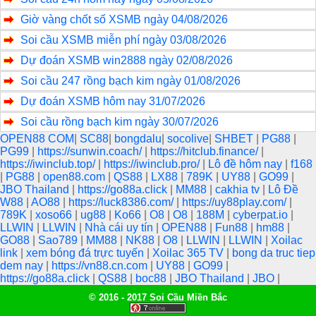
Giờ vàng chốt số XSMB ngày 04/08/2026
Soi cầu XSMB miễn phí ngày 03/08/2026
Dự đoán XSMB win2888 ngày 02/08/2026
Soi cầu 247 rồng bạch kim ngày 01/08/2026
Dự đoán XSMB hôm nay 31/07/2026
Soi cầu rồng bạch kim ngày 30/07/2026
OPEN88 COM
|
SC88
|
bongdalu
|
socolive
|
SHBET
|
PG88
|
PG99
|
https://sunwin.coach/
|
https://hitclub.finance/
|
https://iwinclub.top/
|
https://iwinclub.pro/
|
Lô đề hôm nay
|
f168
|
PG88
|
open88.com
|
QS88
|
LX88
|
789K
|
UY88
|
GO99
|
JBO Thailand
|
https://go88a.click
|
MM88
|
cakhia tv
|
Lô Đề
W88
|
AO88
|
https://luck8386.com/
|
https://uy88play.com/
|
789K
|
xoso66
|
ug88
|
Ko66
|
O8
|
O8
|
188M
|
cyberpat.io
|
LLWIN
|
LLWIN
|
Nhà cái uy tín
|
OPEN88
|
Fun88
|
hm88
|
GO88
|
Sao789
|
MM88
|
NK88
|
O8
|
LLWIN
|
LLWIN
|
Xoilac
link
|
xem bóng đá trực tuyến
|
Xoilac 365 TV
|
bong da truc tiep
dem nay
|
https://vn88.cn.com
|
UY88
|
GO99
|
https://go88a.click
|
QS88
|
boc88
|
JBO Thailand
|
JBO
|
© 2016 - 2017 Soi Cầu Miền Bắc