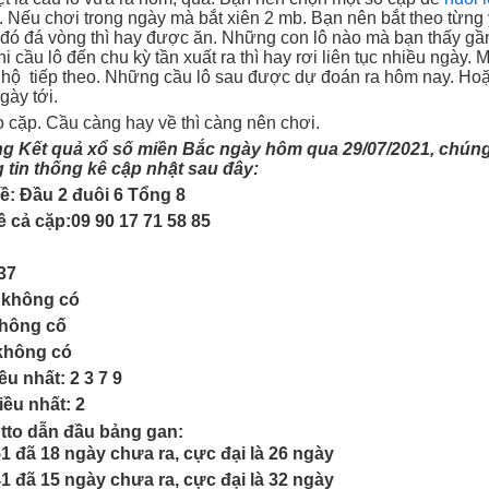
. Nếu chơi trong ngày mà bắt xiên 2 mb. Bạn nên bắt theo từng
ừ đó đá vòng thì hay được ăn. Những con lô nào mà bạn thấy gầ
Khi cầu lô đến chu kỳ tần xuất ra thì hay rơi liên tục nhiều ngày.
hộ tiếp theo. Những cầu lô sau được dự đoán ra hôm nay. Hoặ
gày tới.
 cặp. Cầu càng hay về thì càng nên chơi.
ng Kết quả xổ số miền Bắc ngày hôm qua 29/07/2021, chúng
tin thống kê cập nhật sau đây:
ề: Đầu 2 đuôi 6 Tổng 8
về cả cặp:09 90 17 71 58 85
37
: không có
hông cố
không có
ều nhất: 2 3 7 9
iều nhất: 2
tto dẫn đầu bảng gan:
 đã 18 ngày chưa ra, cực đại là 26 ngày
 đã 15 ngày chưa ra, cực đại là 32 ngày