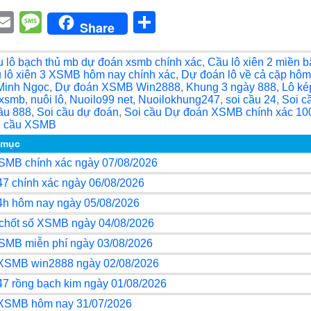
E
M
S
Share
i
m
e
h
ail
ss
ar
 lô bạch thủ mb dự đoán xsmb chính xác
,
Cầu lô xiên 2 miền b
 lô xiên 3 XSMB hôm nay chính xác
,
Dự đoán lô về cả cặp hôm
r
a
e
Minh Ngọc
,
Dự đoán XSMB Win2888
,
Khung 3 ngày 888
,
Lô ké
 xsmb
,
nuôi lô
,
Nuoilo99 net
,
Nuoilokhung247
,
soi cầu 24
,
Soi c
g
ầu 888
,
Soi cầu dự đoán
,
Soi cầu Dự đoán XSMB chính xác 10
i cầu XSMB
e
 mục
SMB chính xác ngày 07/08/2026
47 chính xác ngày 06/08/2026
4h hôm nay ngày 05/08/2026
chốt số XSMB ngày 04/08/2026
SMB miễn phí ngày 03/08/2026
XSMB win2888 ngày 02/08/2026
47 rồng bạch kim ngày 01/08/2026
XSMB hôm nay 31/07/2026