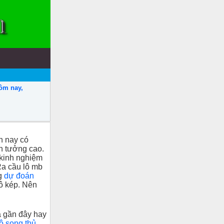
ôm nay,
n nay có
in tưởng cao.
 kinh nghiệm
Ra cầu lô mb
ng
dự đoán
lô kép. Nên
a gần đây hay
lô song thủ