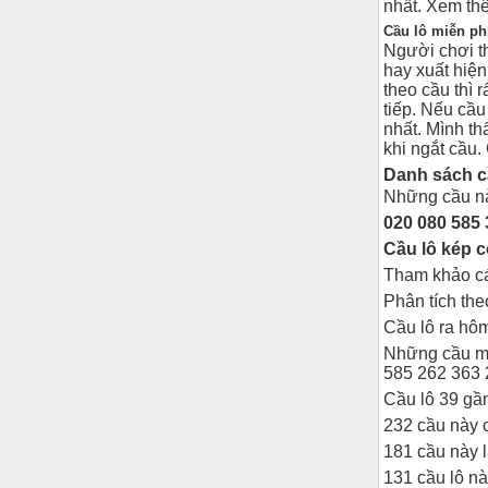
nhất. Xem t
Cầu lô miễn ph
Người chơi th
hay xuất hiện.
theo cầu thì 
tiếp. Nếu cầu
nhất. Mình th
khi ngắt cầu.
Danh sách c
Những cầu này
020 080 585 
Cầu lô kép c
Tham khảo cá
Phân tích th
Cầu lô ra hô
Những cầu mà 
585 262 363 
Cầu lô 39 gầ
232 cầu này c
181 cầu này 
131 cầu lô nà