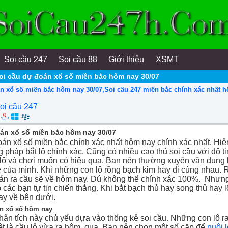
Soi cầu 247
Soi cầu 88
Giới thiệu
XSMT
oi cầu dự đoán xổ số miền bắc hôm nay 30/07
n xổ số miền bắc hôm nay 30/07,Soi cầu 247 miền bắc chính xác nhất h
oi cầu 247
án xổ số miền bắc hôm nay 30/07
oán xổ số miền bắc chính xác nhất hôm nay chính xác nhất. Hiệ
pháp bắt lô chính xác. Cũng có nhiều cao thủ soi cầu với độ t
 lô và chơi muốn có hiệu qua. Bạn nên thường xuyên vận dụng
ề của mình. Khi những con lô rồng bạch kim hay đi cùng nhau. 
oán ra cầu sẽ về hôm nay. Dú không thể chính xác 100%. Như
các bạn tự tin chiến thắng. Khi bắt bạch thủ hay song thủ hay 
ay về bên dưới.
án xổ số hôm nay
hân tích này chủ yếu dựa vào thống kê soi cầu. Những con lô r
ệt là cầu lô vừa ra hôm, qua. Bạn nên chọn một số cặp để
nuôi 