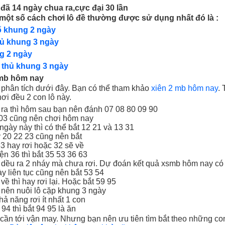
 đã 14 ngày chua ra,cực đại 30 lần
một số cách chơi lô đề thường được sử dụng nhất đó là :
ố khung 2 ngày
hủ khung 3 ngày
g 2 ngày
 thủ khung 3 ngày
mb hôm nay
phân tích dưới đây. Bạn có thể tham khảo
xiên 2 mb hôm nay
. 
hơi đều 2 con lô này.
ra thì hôm sau bạn nên đánh 07 08 80 09 90
 03 cũng nên chơi hôm nay
 ngày này thì có thể bắt 12 21 và 13 31
 20 22 23 cũng nên bắt
33 hay rơi hoặc 32 sẽ về
iện 36 thì bắt 35 53 36 63
 dều ra 2 nháy mà chưa rơi. Dự đoán kết quả xsmb hôm nay có
ày liên tục cũng nên bắt 53 54
về thì hay rơi lại. Hoặc bắt 59 95
nên nuôi lô cặp khung 3 ngày
hả năng rơi ít nhất 1 con
94 thì bắt 94 95 là ăn
cần tới vận may. Nhưng bạn nên ưu tiên tìm bắt theo những con l