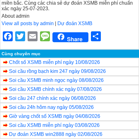
miền bắc. Cùng các chia sẻ dự đoán XSMB miễn phí chuẩn
xác ngày 25-07-2023.
About admin
View all posts by admin
|
Dự đoán XSMB
F
T
E
M
S
Share
a
wi
m
e
h
c
tt
ail
ss
ar
Cùng chuyên mục
Chốt số XSMB miễn phí ngày 10/08/2026
e
er
a
e
Soi cầu rồng bạch kim 247 ngày 09/08/2026
b
g
Soi cầu XSMB minh ngọc ngày 08/08/2026
o
e
Soi cầu XSMB chính xác ngày 07/08/2026
o
Soi cầu 247 chính xác ngày 06/08/2026
k
Soi cầu 24h hôm nay ngày 05/08/2026
Giờ vàng chốt số XSMB ngày 04/08/2026
Soi cầu XSMB miễn phí ngày 03/08/2026
Dự đoán XSMB win2888 ngày 02/08/2026