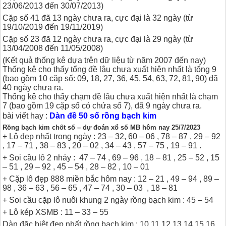
23/06/2013 đến 30/07/2013)
Cặp số 41 đã 13 ngày chưa ra, cực đại là 32 ngày (từ
19/10/2019 đến 19/11/2019)
Cặp số 23 đã 12 ngày chưa ra, cực đại là 29 ngày (từ
13/04/2008 đến 11/05/2008)
(Kết quả thống kê dựa trên dữ liệu từ năm 2007 đến nay)
Thống kê cho thấy tổng đề lâu chưa xuất hiện nhất là tổng 9
(bao gồm 10 cặp số: 09, 18, 27, 36, 45, 54, 63, 72, 81, 90) đã
40 ngày chưa ra.
Thống kê cho thấy chạm đề lâu chưa xuất hiện nhất là chạm
7 (bao gồm 19 cặp số có chứa số 7), đã 9 ngày chưa ra.
bài viết hay :
Dàn đề 50 số rồng bạch kim
Rồng bạch kim chốt số – dự đoán xổ số MB hôm nay 25/7/2023
+ Lô đẹp nhất trong ngày : 23 – 32, 60 – 06 , 78 – 87 , 29 – 92
, 17 – 71 , 38 – 83 , 20 – 02 , 34 – 43 , 57 – 75 , 19 – 91 .
+ Soi cầu lô 2 nháy : 47 – 74 , 69 – 96 , 18 – 81 , 25 – 52 , 15
– 51 , 29 – 92 , 45 – 54 , 28 – 82 , 10 – 01
+ Cặp lô đẹp 888 miền bắc hôm nay : 12 – 21 , 49 – 94 , 89 –
98 , 36 – 63 , 56 – 65 , 47 – 74 , 30 – 03 , 18 – 81
+ Soi cầu cặp lô nuôi khung 2 ngày rồng bạch kim : 45 – 54
+ Lô kép XSMB : 11 – 33 – 55
Dàn đặc biệt đẹp nhất rồng bạch kim : 10 11 12 13 14 15 16