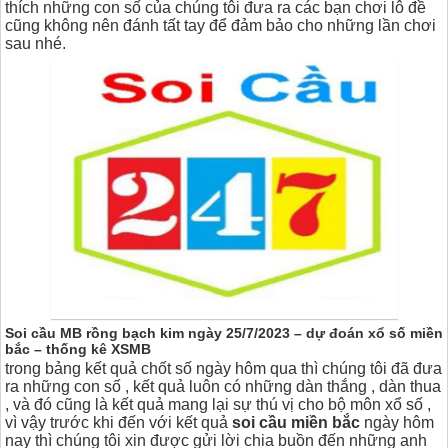
thích những con số của chúng tôi đưa ra các bạn chơi lô đề
cũng không nên đánh tất tay để đảm bảo cho những lần chơi
sau nhé.
Soi cầu MB rồng bạch kim ngày 25/7/2023 – dự đoán xổ số miền
bắc – thống kê XSMB
trong bảng kết quả chốt số ngày hôm qua thì chúng tôi đã đưa
ra những con số , kết quả luôn có những dàn thắng , dàn thua
, và đó cũng là kết quả mang lại sự thú vị cho bộ môn xổ số ,
vì vậy trước khi đến với kết quả
soi cầu miền bắc
ngày hôm
nay thì chúng tôi xin được gửi lời chia buồn đến những anh